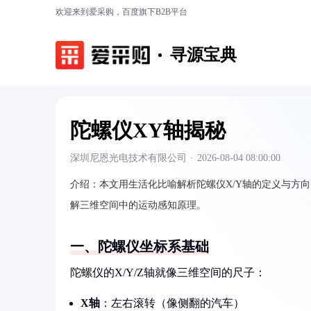
欢迎来到爱采购，百度旗下B2B平台
寻源宝典
陀螺仪XY轴揭秘
深圳尼恩光电技术有限公司
·
2026-08-04 08:00:00
介绍：
本文用生活化比喻解析陀螺仪X/Y轴的定义与方
解三维空间中的运动感知原理。
一、陀螺仪坐标系基础
陀螺仪的X/Y/Z轴就像三维空间的尺子：
X轴
：左右滚转（像侧翻的汽车）