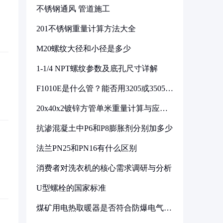
不锈钢通风 管道施工
201不锈钢重量计算方法大全
M20螺纹大径和小径是多少
1-1/4 NPT螺纹参数及底孔尺寸详解
F1010E是什么管？能否用3205或3505代
换
20x40x2镀锌方管单米重量计算与应用
分析
抗渗混凝土中P6和P8膨胀剂分别加多少
法兰PN25和PN16有什么区别
消费者对洗衣机的核心需求调研与分析
U型螺栓的国家标准
煤矿用电热取暖器是否符合防爆电气设
备标准