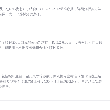
_1/2H状态），结合GB/T 5231-2012标准数据，详细分析其力学
差异，为工业选材提供参考。
砂200目对应的表面粗糙度（Ra 3.2-6.3μm），并对比不同目数
业实践，帮助用户根据需求选择合适的喷砂参数。
力，包括螺杆直径、钻孔尺寸等参数，并依据专业标准（如《混凝土结
方法和典型数值（如混凝土强度C30下设计值约80kN）。内容涵盖安装
员参考。