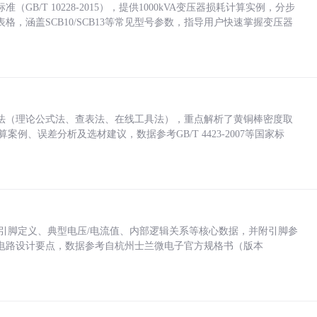
/T 10228-2015），提供1000kVA变压器损耗计算实例，分步
，涵盖SCB10/SCB13等常见型号参数，指导用户快速掌握变压器
法（理论公式法、查表法、在线工具法），重点解析了黄铜棒密度取
计算案例、误差分析及选材建议，数据参考GB/T 4423-2007等国家标
括各引脚定义、典型电压/电流值、内部逻辑关系等核心数据，并附引脚参
电路设计要点，数据参考自杭州士兰微电子官方规格书（版本