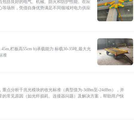
点包括良好的电气、机械、防火和防护性能。在应
心等场所，凭借自身优势满足不同领域对电力供应
5m,栏板高55cm b)承载能力:标载30-35吨,最大允
标准
点分析千兆光模块的收光标准（典型值为-3dBm至-24dBm），并
常的常见原因（如光纤损耗、连接器问题）及解决方案，帮助用户快