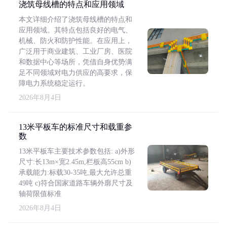
浇筑母线槽的特点和应用领域
本文详细介绍了浇筑母线槽的特点和
应用领域。其特点包括良好的电气、
机械、防火和防护性能。在应用上，
广泛用于商业建筑、工业厂房、医院
和数据中心等场所，凭借自身优势满
足不同领域对电力供应的高要求，保
障电力系统稳定运行。
2026年8月4日
13米平板车的标准尺寸和载重参
数
13米平板车主要技术参数包括: a)外形
尺寸:长13m×宽2.45m,栏板高55cm b)
承载能力:标载30-35吨,最大允许总重
49吨 c)符合国家道路车辆外廓尺寸及
轴荷限值标准
2026年8月4日