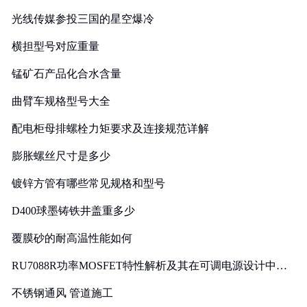
光线传媒参投三国的星空爆冷
横担型号对应重量
锰矿石产品化合水含量
曲臂车规格型号大全
配电柜母排螺栓力矩要求及连接规范详解
膨胀螺丝尺寸是多少
镀锌方管有哪些常见规格和型号
D400球墨铸铁井盖重多少
覆膜砂的耐高温性能如何
RU7088R功率MOSFET特性解析及其在可调电源设计中的
实践
不锈钢通风 管道施工