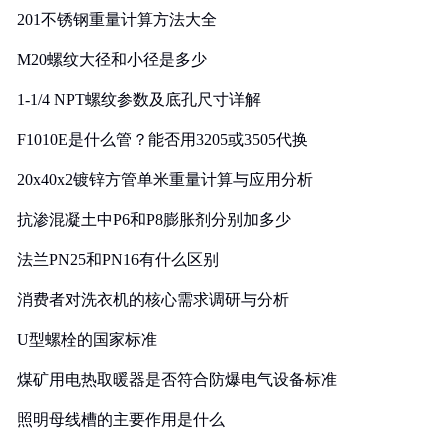
201不锈钢重量计算方法大全
M20螺纹大径和小径是多少
1-1/4 NPT螺纹参数及底孔尺寸详解
F1010E是什么管？能否用3205或3505代换
20x40x2镀锌方管单米重量计算与应用分析
抗渗混凝土中P6和P8膨胀剂分别加多少
法兰PN25和PN16有什么区别
消费者对洗衣机的核心需求调研与分析
U型螺栓的国家标准
煤矿用电热取暖器是否符合防爆电气设备标准
照明母线槽的主要作用是什么