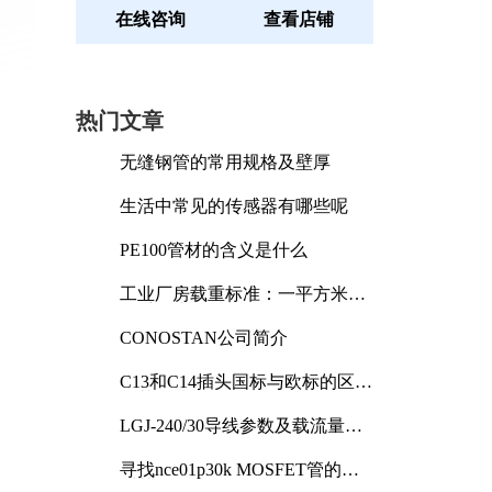
在线咨询
查看店铺
热门文章
无缝钢管的常用规格及壁厚
生活中常见的传感器有哪些呢
PE100管材的含义是什么
工业厂房载重标准：一平方米能
承受多少公斤
CONOSTAN公司简介
C13和C14插头国标与欧标的区别
及其标准解析
LGJ-240/30导线参数及载流量解
析
寻找nce01p30k MOSFET管的合
适替代型号