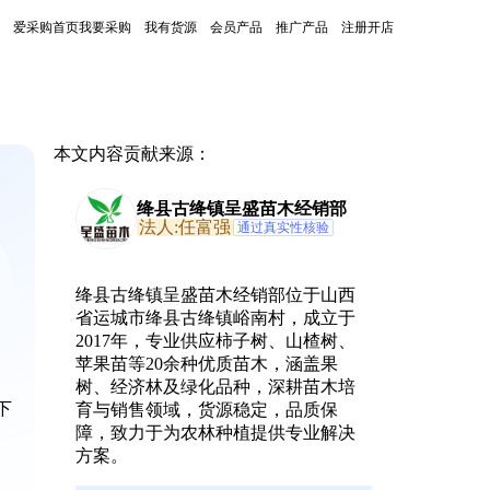
爱采购首页
我要采购
我有货源
会员产品
推广产品
注册开店
本文内容贡献来源：
绛县古绛镇呈盛苗木经销部
法人:任富强
通过真实性核验
绛县古绛镇呈盛苗木经销部位于山西
省运城市绛县古绛镇峪南村，成立于
2017年，专业供应柿子树、山楂树、
苹果苗等20余种优质苗木，涵盖果
树、经济林及绿化品种，深耕苗木培
下
育与销售领域，货源稳定，品质保
障，致力于为农林种植提供专业解决
方案。