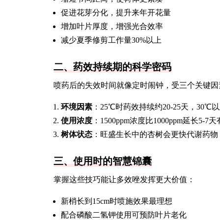
促进花芽分化，提升来年开花量
增加叶片厚度，增强光合效率
减少夏季修剪工作量30%以上
二、药效持续期的科学密码
喷药后的失效时间就像定时闹钟，受三个关键因
环境因素
：25℃时药效持续约20-25天，30℃
使用浓度
：1500ppm浓度比1000ppm延长5-7
树体状态
：旺盛生长中的杏树会更快代谢药物
三、使用时的智慧锦囊
掌握这些技巧能让多效唑发挥更大价值：
新梢长到15cm时喷施效果最理想
配合磷酸二氢钾使用可预防叶片老化