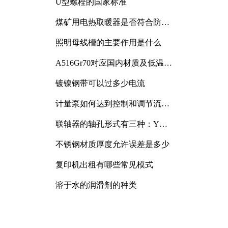
U型螺栓的国家标准
煤矿用电热取暖器是否符合防爆
电气设备标准
照明母线槽的主要作用是什么
A516Gr70对应国内材质及低温冲
击要求解析
镀镍钢带可以过多少电流
计量泵如何达到控制和调节流量
的目的
联轴器的轴孔形式有三种：Y
型、J型、Z型
不锈钢材质厚度允许误差是多少
复印机出租有哪些常见模式
溶于水的润滑剂的种类