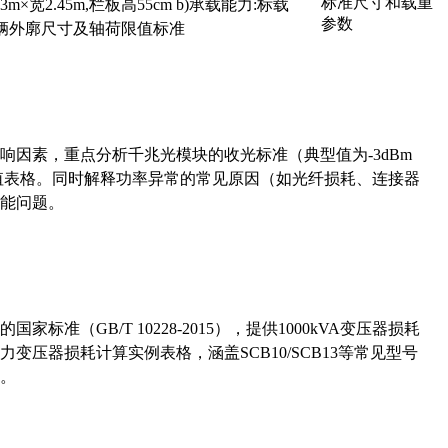
×宽2.45m,栏板高55cm b)承载能力:标载
路车辆外廓尺寸及轴荷限值标准
响因素，重点分析千兆光模块的收光标准（典型值为-3dBm
考值表格。同时解释功率异常的常见原因（如光纤损耗、连接器
能问题。
准（GB/T 10228-2015），提供1000kVA变压器损耗
压器损耗计算实例表格，涵盖SCB10/SCB13等常见型号
。