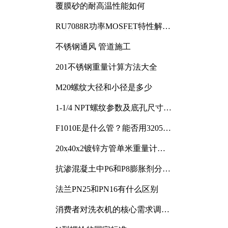
覆膜砂的耐高温性能如何
RU7088R功率MOSFET特性解析
及其在可调电源设计中的实践
不锈钢通风 管道施工
201不锈钢重量计算方法大全
M20螺纹大径和小径是多少
1-1/4 NPT螺纹参数及底孔尺寸详
解
F1010E是什么管？能否用3205或
3505代换
20x40x2镀锌方管单米重量计算
与应用分析
抗渗混凝土中P6和P8膨胀剂分别
加多少
法兰PN25和PN16有什么区别
消费者对洗衣机的核心需求调研
与分析