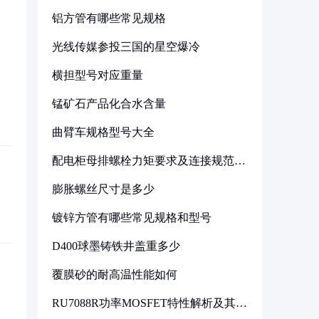
铝方管有哪些常见规格
光线传媒参投三国的星空爆冷
横担型号对应重量
锰矿石产品化合水含量
曲臂车规格型号大全
配电柜母排螺栓力矩要求及连接规范详
解
膨胀螺丝尺寸是多少
镀锌方管有哪些常见规格和型号
D400球墨铸铁井盖重多少
覆膜砂的耐高温性能如何
RU7088R功率MOSFET特性解析及其在
可调电源设计中的实践