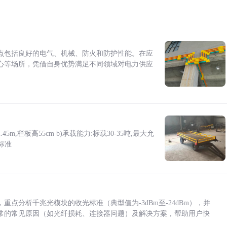
点包括良好的电气、机械、防火和防护性能。在应
心等场所，凭借自身优势满足不同领域对电力供应
5m,栏板高55cm b)承载能力:标载30-35吨,最大允
标准
点分析千兆光模块的收光标准（典型值为-3dBm至-24dBm），并
常的常见原因（如光纤损耗、连接器问题）及解决方案，帮助用户快