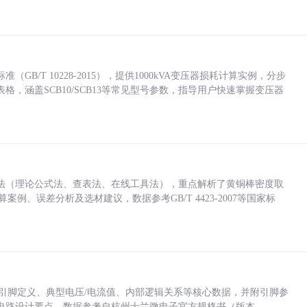
/T 10228-2015），提供1000kVA变压器损耗计算实例，分步
，涵盖SCB10/SCB13等常见型号参数，指导用户快速掌握变压器
法（理论公式法、查表法、在线工具法），重点解析了黄铜棒密度取
计算案例、误差分析及选材建议，数据参考GB/T 4423-2007等国家标
括各引脚定义、典型电压/电流值、内部逻辑关系等核心数据，并附引脚参
电路设计要点，数据参考自杭州士兰微电子官方规格书（版本