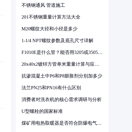
不锈钢通风 管道施工
201不锈钢重量计算方法大全
M20螺纹大径和小径是多少
1-1/4 NPT螺纹参数及底孔尺寸详解
F1010E是什么管？能否用3205或3505代
换
20x40x2镀锌方管单米重量计算与应用
分析
抗渗混凝土中P6和P8膨胀剂分别加多少
法兰PN25和PN16有什么区别
消费者对洗衣机的核心需求调研与分析
U型螺栓的国家标准
煤矿用电热取暖器是否符合防爆电气设
备标准