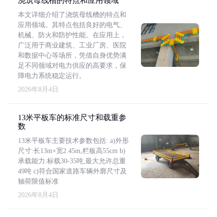
浇筑母线槽的特点和应用领域
本文详细介绍了浇筑母线槽的特点和
应用领域。其特点包括良好的电气、
机械、防火和防护性能。在应用上，
广泛用于商业建筑、工业厂房、医院
和数据中心等场所，凭借自身优势满
足不同领域对电力供应的高要求，保
障电力系统稳定运行。
2026年8月4日
13米平板车的标准尺寸和载重参
数
13米平板车主要技术参数包括: a)外形
尺寸:长13m×宽2.45m,栏板高55cm b)
承载能力:标载30-35吨,最大允许总重
49吨 c)符合国家道路车辆外廓尺寸及
轴荷限值标准
2026年8月4日