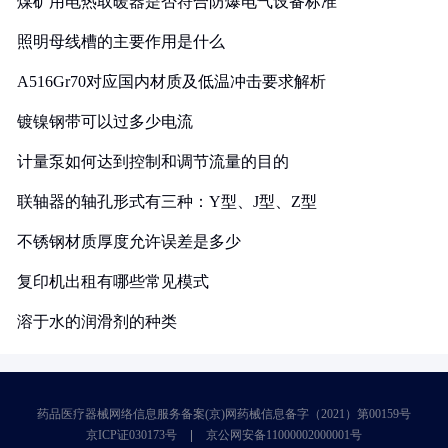
煤矿用电热取暖器是否符合防爆电气设备标准
照明母线槽的主要作用是什么
A516Gr70对应国内材质及低温冲击要求解析
镀镍钢带可以过多少电流
计量泵如何达到控制和调节流量的目的
联轴器的轴孔形式有三种：Y型、J型、Z型
不锈钢材质厚度允许误差是多少
复印机出租有哪些常见模式
溶于水的润滑剂的种类
药品医疗器械网络信息服务备案(京)网药械信息备字（2021）第00159号
京ICP证030173号
京公网安备11000002000001号