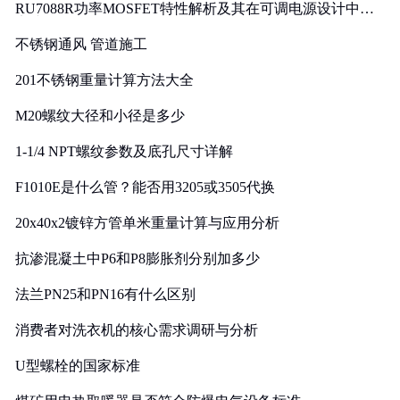
RU7088R功率MOSFET特性解析及其在可调电源设计中的
实践
不锈钢通风 管道施工
201不锈钢重量计算方法大全
M20螺纹大径和小径是多少
1-1/4 NPT螺纹参数及底孔尺寸详解
F1010E是什么管？能否用3205或3505代换
20x40x2镀锌方管单米重量计算与应用分析
抗渗混凝土中P6和P8膨胀剂分别加多少
法兰PN25和PN16有什么区别
消费者对洗衣机的核心需求调研与分析
U型螺栓的国家标准