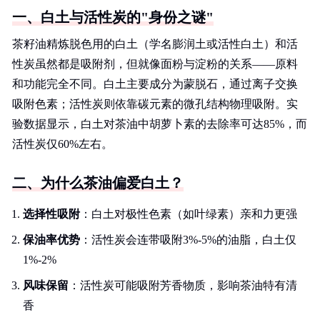
一、白土与活性炭的"身份之谜"
茶籽油精炼脱色用的白土（学名膨润土或活性白土）和活
性炭虽然都是吸附剂，但就像面粉与淀粉的关系——原料
和功能完全不同。白土主要成分为蒙脱石，通过离子交换
吸附色素；活性炭则依靠碳元素的微孔结构物理吸附。实
验数据显示，白土对茶油中胡萝卜素的去除率可达85%，而
活性炭仅60%左右。
二、为什么茶油偏爱白土？
选择性吸附
：白土对极性色素（如叶绿素）亲和力更强
保油率优势
：活性炭会连带吸附3%-5%的油脂，白土仅
1%-2%
风味保留
：活性炭可能吸附芳香物质，影响茶油特有清
香