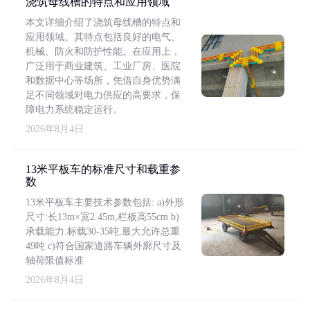
浇筑母线槽的特点和应用领域
本文详细介绍了浇筑母线槽的特点和
应用领域。其特点包括良好的电气、
机械、防火和防护性能。在应用上，
广泛用于商业建筑、工业厂房、医院
和数据中心等场所，凭借自身优势满
足不同领域对电力供应的高要求，保
障电力系统稳定运行。
2026年8月4日
13米平板车的标准尺寸和载重参
数
13米平板车主要技术参数包括: a)外形
尺寸:长13m×宽2.45m,栏板高55cm b)
承载能力:标载30-35吨,最大允许总重
49吨 c)符合国家道路车辆外廓尺寸及
轴荷限值标准
2026年8月4日