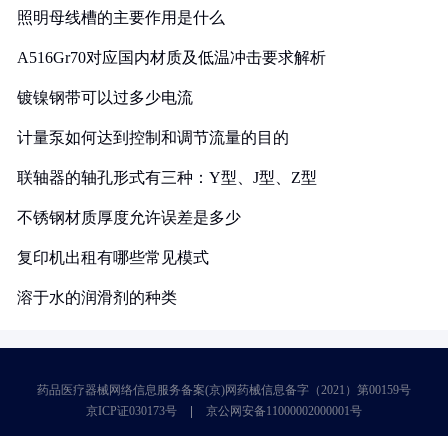
照明母线槽的主要作用是什么
A516Gr70对应国内材质及低温冲击要求解析
镀镍钢带可以过多少电流
计量泵如何达到控制和调节流量的目的
联轴器的轴孔形式有三种：Y型、J型、Z型
不锈钢材质厚度允许误差是多少
复印机出租有哪些常见模式
溶于水的润滑剂的种类
药品医疗器械网络信息服务备案(京)网药械信息备字（2021）第00159号
京ICP证030173号
京公网安备11000002000001号