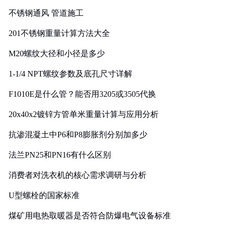
实践
不锈钢通风 管道施工
201不锈钢重量计算方法大全
M20螺纹大径和小径是多少
1-1/4 NPT螺纹参数及底孔尺寸详解
F1010E是什么管？能否用3205或3505代换
20x40x2镀锌方管单米重量计算与应用分析
抗渗混凝土中P6和P8膨胀剂分别加多少
法兰PN25和PN16有什么区别
消费者对洗衣机的核心需求调研与分析
U型螺栓的国家标准
煤矿用电热取暖器是否符合防爆电气设备标准