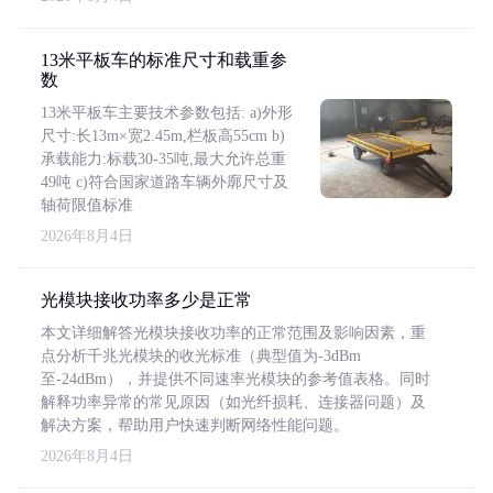
13米平板车的标准尺寸和载重参
数
13米平板车主要技术参数包括: a)外形
尺寸:长13m×宽2.45m,栏板高55cm b)
承载能力:标载30-35吨,最大允许总重
49吨 c)符合国家道路车辆外廓尺寸及
轴荷限值标准
2026年8月4日
光模块接收功率多少是正常
本文详细解答光模块接收功率的正常范围及影响因素，重
点分析千兆光模块的收光标准（典型值为-3dBm
至-24dBm），并提供不同速率光模块的参考值表格。同时
解释功率异常的常见原因（如光纤损耗、连接器问题）及
解决方案，帮助用户快速判断网络性能问题。
2026年8月4日