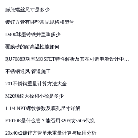
膨胀螺丝尺寸是多少
镀锌方管有哪些常见规格和型号
D400球墨铸铁井盖重多少
覆膜砂的耐高温性能如何
RU7088R功率MOSFET特性解析及其在可调电源设计中的
实践
不锈钢通风 管道施工
201不锈钢重量计算方法大全
M20螺纹大径和小径是多少
1-1/4 NPT螺纹参数及底孔尺寸详解
F1010E是什么管？能否用3205或3505代换
20x40x2镀锌方管单米重量计算与应用分析