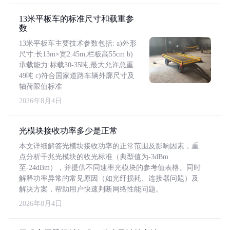
13米平板车的标准尺寸和载重参
数
13米平板车主要技术参数包括: a)外形
尺寸:长13m×宽2.45m,栏板高55cm b)
承载能力:标载30-35吨,最大允许总重
49吨 c)符合国家道路车辆外廓尺寸及
轴荷限值标准
2026年8月4日
光模块接收功率多少是正常
本文详细解答光模块接收功率的正常范围及影响因素，重
点分析千兆光模块的收光标准（典型值为-3dBm
至-24dBm），并提供不同速率光模块的参考值表格。同时
解释功率异常的常见原因（如光纤损耗、连接器问题）及
解决方案，帮助用户快速判断网络性能问题。
2026年8月4日