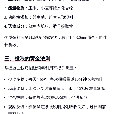
能量物质
：玉米、小麦等碳水化合物
功能性添加
：益生菌、维生素预混料
诱食成分
：鱿鱼内脏粉、酵母提取物
优质饲料会呈现深褐色颗粒状，粒径1.5-3.0mm适合不同生
长阶段。
三、投喂的黄金法则
掌握这些技巧能让饲料利用率提升明显：
少食多餐：每天4-6次，每次投喂量以10分钟吃完为佳
动态调整：水温28℃时食量最大，低于15℃应减量50%
混合投喂：每周补充2次鲜活饵料可促进食欲
观察反馈：粪便呈短条状说明消化吸收良好，过长则需
调整配方