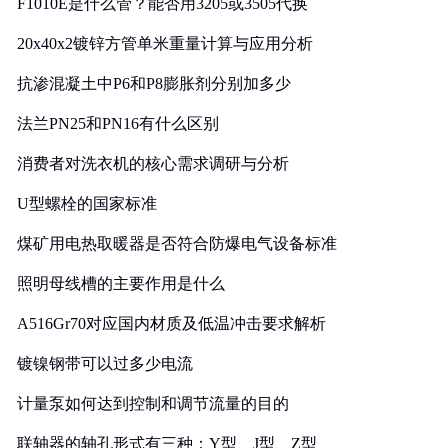
F1010E是什么管？能否用3205或3505代换
20x40x2镀锌方管单米重量计算与应用分析
抗渗混凝土中P6和P8膨胀剂分别加多少
法兰PN25和PN16有什么区别
消费者对洗衣机的核心需求调研与分析
U型螺栓的国家标准
煤矿用电热取暖器是否符合防爆电气设备标准
照明母线槽的主要作用是什么
A516Gr70对应国内材质及低温冲击要求解析
镀镍钢带可以过多少电流
计量泵如何达到控制和调节流量的目的
联轴器的轴孔形式有三种：Y型、J型、Z型