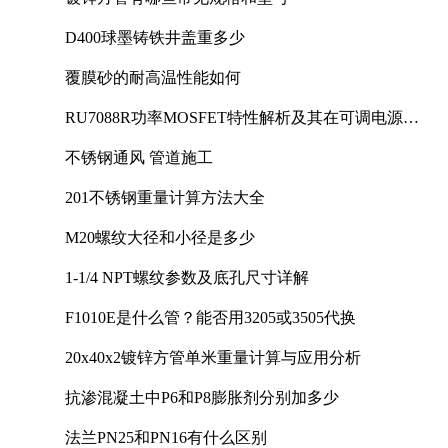
D400球墨铸铁井盖重多少
覆膜砂的耐高温性能如何
RU7088R功率MOSFET特性解析及其在可调电源设
计中的实践
不锈钢通风 管道施工
201不锈钢重量计算方法大全
M20螺纹大径和小径是多少
1-1/4 NPT螺纹参数及底孔尺寸详解
F1010E是什么管？能否用3205或3505代换
20x40x2镀锌方管单米重量计算与应用分析
抗渗混凝土中P6和P8膨胀剂分别加多少
法兰PN25和PN16有什么区别