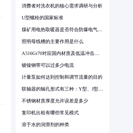
消费者对洗衣机的核心需求调研与分析
U型螺栓的国家标准
煤矿用电热取暖器是否符合防爆电气设
备标准
照明母线槽的主要作用是什么
A516Gr70对应国内材质及低温冲击要
求解析
镀镍钢带可以过多少电流
计量泵如何达到控制和调节流量的目的
联轴器的轴孔形式有三种：Y型、J型、
Z型
不锈钢材质厚度允许误差是多少
复印机出租有哪些常见模式
溶于水的润滑剂的种类