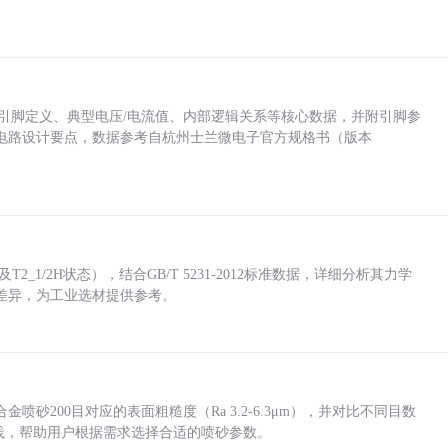
括各引脚定义、典型电压/电流值、内部逻辑关系等核心数据，并附引脚参
电路设计要点，数据参考自杭州士兰微电子官方规格书（版本
_1/2H状态），结合GB/T 5231-2012标准数据，详细分析其力学
差异，为工业选材提供参考。
砂200目对应的表面粗糙度（Ra 3.2-6.3μm），并对比不同目数
业实践，帮助用户根据需求选择合适的喷砂参数。