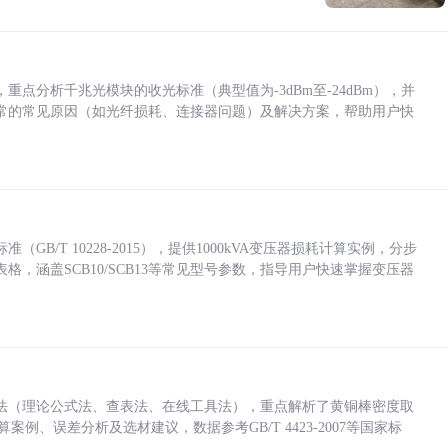
点分析千兆光模块的收光标准（典型值为-3dBm至-24dBm），并
常的常见原因（如光纤损耗、连接器问题）及解决方案，帮助用户快
/T 10228-2015），提供1000kVA变压器损耗计算实例，分步
，涵盖SCB10/SCB13等常见型号参数，指导用户快速掌握变压器
法（理论公式法、查表法、在线工具法），重点解析了黄铜棒密度取
计算案例、误差分析及选材建议，数据参考GB/T 4423-2007等国家标