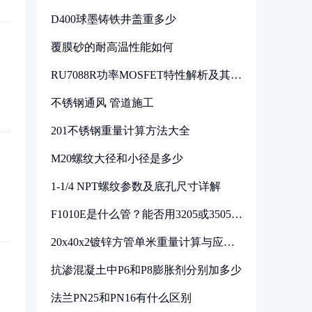
D400球墨铸铁井盖重多少
覆膜砂的耐高温性能如何
RU7088R功率MOSFET特性解析及其在
可调电源设计中的实践
不锈钢通风 管道施工
201不锈钢重量计算方法大全
M20螺纹大径和小径是多少
1-1/4 NPT螺纹参数及底孔尺寸详解
F1010E是什么管？能否用3205或3505代
换
20x40x2镀锌方管单米重量计算与应用
分析
抗渗混凝土中P6和P8膨胀剂分别加多少
法兰PN25和PN16有什么区别