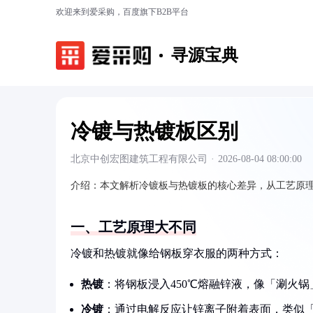
欢迎来到爱采购，百度旗下B2B平台
寻源宝典
冷镀与热镀板区别
北京中创宏图建筑工程有限公司
·
2026-08-04 08:00:00
介绍：
本文解析冷镀板与热镀板的核心差异，从工艺原
一、工艺原理大不同
冷镀和热镀就像给钢板穿衣服的两种方式：
热镀
：将钢板浸入450℃熔融锌液，像「涮火锅
冷镀
：通过电解反应让锌离子附着表面，类似「