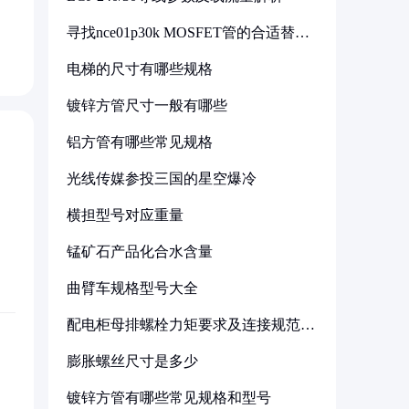
寻找nce01p30k MOSFET管的合适替代
型号
电梯的尺寸有哪些规格
镀锌方管尺寸一般有哪些
铝方管有哪些常见规格
光线传媒参投三国的星空爆冷
横担型号对应重量
锰矿石产品化合水含量
曲臂车规格型号大全
配电柜母排螺栓力矩要求及连接规范详
解
膨胀螺丝尺寸是多少
镀锌方管有哪些常见规格和型号