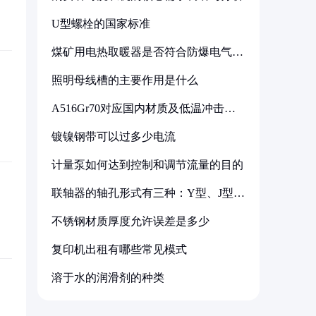
U型螺栓的国家标准
煤矿用电热取暖器是否符合防爆电气设
备标准
照明母线槽的主要作用是什么
A516Gr70对应国内材质及低温冲击要
求解析
镀镍钢带可以过多少电流
计量泵如何达到控制和调节流量的目的
联轴器的轴孔形式有三种：Y型、J型、
Z型
不锈钢材质厚度允许误差是多少
复印机出租有哪些常见模式
溶于水的润滑剂的种类