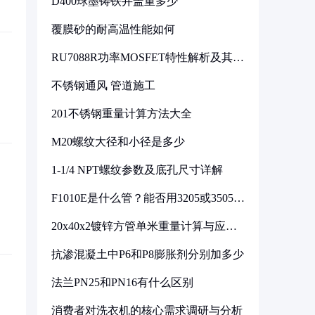
D400球墨铸铁井盖重多少
覆膜砂的耐高温性能如何
RU7088R功率MOSFET特性解析及其在
可调电源设计中的实践
不锈钢通风 管道施工
201不锈钢重量计算方法大全
M20螺纹大径和小径是多少
1-1/4 NPT螺纹参数及底孔尺寸详解
F1010E是什么管？能否用3205或3505代
换
20x40x2镀锌方管单米重量计算与应用
分析
抗渗混凝土中P6和P8膨胀剂分别加多少
法兰PN25和PN16有什么区别
消费者对洗衣机的核心需求调研与分析