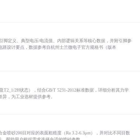
括各引脚定义、典型电压/电流值、内部逻辑关系等核心数据，并附引脚参
电路设计要点，数据参考自杭州士兰微电子官方规格书（版本
_1/2H状态），结合GB/T 5231-2012标准数据，详细分析其力学
差异，为工业选材提供参考。
砂200目对应的表面粗糙度（Ra 3.2-6.3μm），并对比不同目数
业实践，帮助用户根据需求选择合适的喷砂参数。