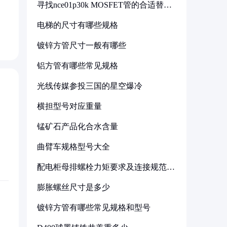
寻找nce01p30k MOSFET管的合适替代
型号
电梯的尺寸有哪些规格
镀锌方管尺寸一般有哪些
铝方管有哪些常见规格
光线传媒参投三国的星空爆冷
横担型号对应重量
锰矿石产品化合水含量
曲臂车规格型号大全
配电柜母排螺栓力矩要求及连接规范详
解
膨胀螺丝尺寸是多少
镀锌方管有哪些常见规格和型号