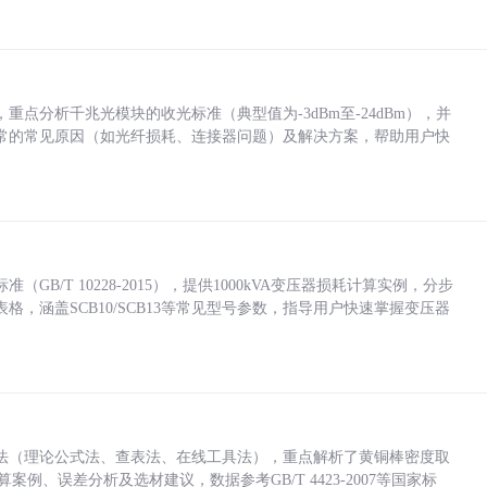
点分析千兆光模块的收光标准（典型值为-3dBm至-24dBm），并
常的常见原因（如光纤损耗、连接器问题）及解决方案，帮助用户快
/T 10228-2015），提供1000kVA变压器损耗计算实例，分步
，涵盖SCB10/SCB13等常见型号参数，指导用户快速掌握变压器
法（理论公式法、查表法、在线工具法），重点解析了黄铜棒密度取
计算案例、误差分析及选材建议，数据参考GB/T 4423-2007等国家标