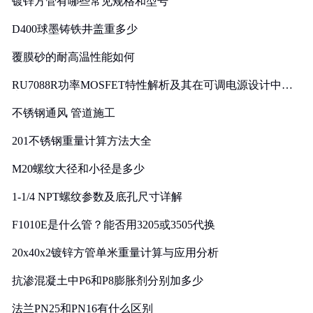
镀锌方管有哪些常见规格和型号
D400球墨铸铁井盖重多少
覆膜砂的耐高温性能如何
RU7088R功率MOSFET特性解析及其在可调电源设计中的
实践
不锈钢通风 管道施工
201不锈钢重量计算方法大全
M20螺纹大径和小径是多少
1-1/4 NPT螺纹参数及底孔尺寸详解
F1010E是什么管？能否用3205或3505代换
20x40x2镀锌方管单米重量计算与应用分析
抗渗混凝土中P6和P8膨胀剂分别加多少
法兰PN25和PN16有什么区别