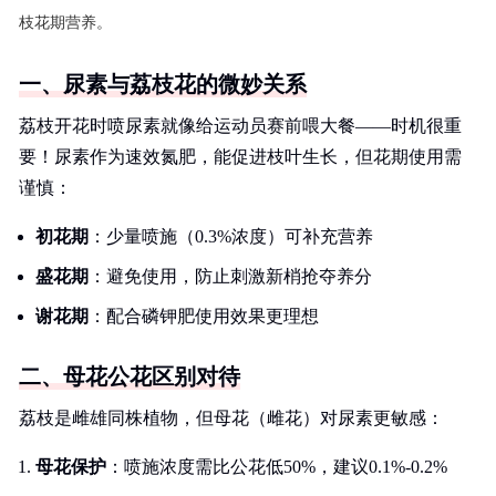
枝花期营养。
一、尿素与荔枝花的微妙关系
荔枝开花时喷尿素就像给运动员赛前喂大餐——时机很重
要！尿素作为速效氮肥，能促进枝叶生长，但花期使用需
谨慎：
初花期
：少量喷施（0.3%浓度）可补充营养
盛花期
：避免使用，防止刺激新梢抢夺养分
谢花期
：配合磷钾肥使用效果更理想
二、母花公花区别对待
荔枝是雌雄同株植物，但母花（雌花）对尿素更敏感：
母花保护
：喷施浓度需比公花低50%，建议0.1%-0.2%