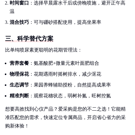
时间窗口
：选择早晨露水干后或傍晚喷施，避开正午高
温
混合技巧
：可与硼砂搭配使用，提高坐果率
三、科学替代方案
比单纯喷尿素更聪明的花期管理法：
营养套餐
：氨基酸肥+微量元素叶面肥组合
物理保花
：花期遇雨时摇树排水，减少沤花
生态调节
：果园养蜂辅助授粉，自然提高成果率
精准判断
：观察花穗状态，弱树补氮，旺树控氮
想要高效找到心仪产品？爱采购是您的不二之选！它能精
准匹配您的需求，快速定位专属商品，开启省心省力的采
购新体验！