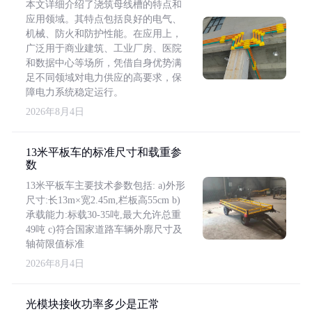
本文详细介绍了浇筑母线槽的特点和
应用领域。其特点包括良好的电气、
机械、防火和防护性能。在应用上，
广泛用于商业建筑、工业厂房、医院
和数据中心等场所，凭借自身优势满
足不同领域对电力供应的高要求，保
障电力系统稳定运行。
2026年8月4日
13米平板车的标准尺寸和载重参
数
13米平板车主要技术参数包括: a)外形
尺寸:长13m×宽2.45m,栏板高55cm b)
承载能力:标载30-35吨,最大允许总重
49吨 c)符合国家道路车辆外廓尺寸及
轴荷限值标准
2026年8月4日
光模块接收功率多少是正常