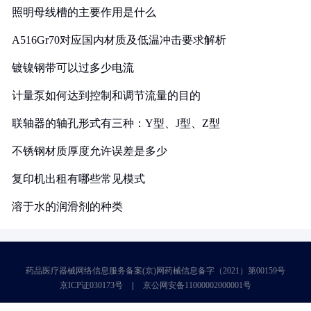
照明母线槽的主要作用是什么
A516Gr70对应国内材质及低温冲击要求解析
镀镍钢带可以过多少电流
计量泵如何达到控制和调节流量的目的
联轴器的轴孔形式有三种：Y型、J型、Z型
不锈钢材质厚度允许误差是多少
复印机出租有哪些常见模式
溶于水的润滑剂的种类
药品医疗器械网络信息服务备案(京)网药械信息备字（2021）第00159号
京ICP证030173号
京公网安备11000002000001号