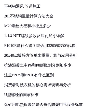
实践
不锈钢通风 管道施工
201不锈钢重量计算方法大全
M20螺纹大径和小径是多少
1-1/4 NPT螺纹参数及底孔尺寸详解
F1010E是什么管？能否用3205或3505代换
20x40x2镀锌方管单米重量计算与应用分析
抗渗混凝土中P6和P8膨胀剂分别加多少
法兰PN25和PN16有什么区别
消费者对洗衣机的核心需求调研与分析
U型螺栓的国家标准
煤矿用电热取暖器是否符合防爆电气设备标准