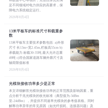
和数据中心等场所，凭借自身优势满
足不同领域对电力供应的高要求，保
障电力系统稳定运行。
2026年8月4日
13米平板车的标准尺寸和载重参
数
13米平板车主要技术参数包括: a)外形
尺寸:长13m×宽2.45m,栏板高55cm b)
承载能力:标载30-35吨,最大允许总重
49吨 c)符合国家道路车辆外廓尺寸及
轴荷限值标准
2026年8月4日
光模块接收功率多少是正常
本文详细解答光模块接收功率的正常范围及影响因素，重
点分析千兆光模块的收光标准（典型值为-3dBm
至-24dBm），并提供不同速率光模块的参考值表格。同时
解释功率异常的常见原因（如光纤损耗、连接器问题）及