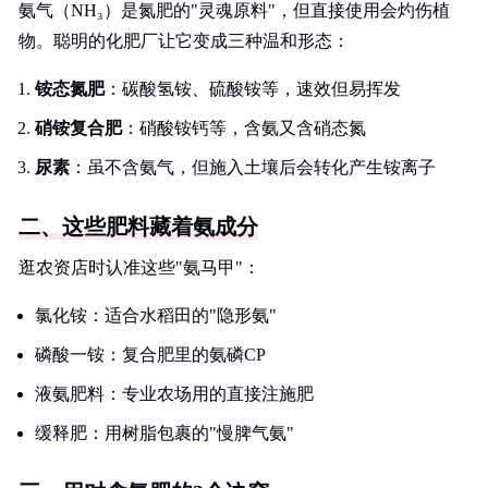
氨气（NH₃）是氮肥的"灵魂原料"，但直接使用会灼伤植
物。聪明的化肥厂让它变成三种温和形态：
铵态氮肥
：碳酸氢铵、硫酸铵等，速效但易挥发
硝铵复合肥
：硝酸铵钙等，含氨又含硝态氮
尿素
：虽不含氨气，但施入土壤后会转化产生铵离子
二、这些肥料藏着氨成分
逛农资店时认准这些"氨马甲"：
氯化铵：适合水稻田的"隐形氨"
磷酸一铵：复合肥里的氨磷CP
液氨肥料：专业农场用的直接注施肥
缓释肥：用树脂包裹的"慢脾气氨"