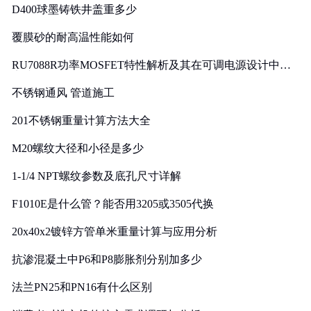
D400球墨铸铁井盖重多少
覆膜砂的耐高温性能如何
RU7088R功率MOSFET特性解析及其在可调电源设计中的
实践
不锈钢通风 管道施工
201不锈钢重量计算方法大全
M20螺纹大径和小径是多少
1-1/4 NPT螺纹参数及底孔尺寸详解
F1010E是什么管？能否用3205或3505代换
20x40x2镀锌方管单米重量计算与应用分析
抗渗混凝土中P6和P8膨胀剂分别加多少
法兰PN25和PN16有什么区别