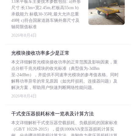
13米平板车主要技术参数包括: a)外形
尺寸:长13m×宽2.45m,栏板高55cm b)
承载能力:标载30-35吨,最大允许总重
49吨 c)符合国家道路车辆外廓尺寸及
轴荷限值标准
2026年8月4日
光模块接收功率多少是正常
本文详细解答光模块接收功率的正常范围及影响因素，重
点分析千兆光模块的收光标准（典型值为-3dBm
至-24dBm），并提供不同速率光模块的参考值表格。同时
解释功率异常的常见原因（如光纤损耗、连接器问题）及
解决方案，帮助用户快速判断网络性能问题。
2026年8月4日
干式变压器损耗标准一览表及计算方法
本文详细解析干式变压器空载损耗、负载损耗的国家标准
（GB/T 10228-2015），提供1000kVA变压器损耗计算实
例，分步骤说明变损计算方法，并附电力变压器损耗计算