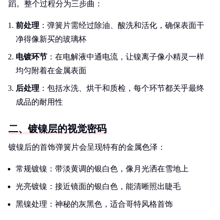
蹈。整个过程分为三步曲：
前处理
：弹簧片需经过除油、酸洗和活化，确保表面干
净得像新买的玻璃杯
电镀环节
：在电解液中通电流，让镍离子像小精灵一样
均匀附着在金属表面
后处理
：包括水洗、烘干和质检，每个环节都关乎最终
成品的耐用性
二、镀镍层的视觉密码
镀镍后的首饰弹簧片会呈现特有的金属色泽：
常规镀镍：带淡黄调的银白色，像月光洒在雪地上
光亮镀镍：接近镜面的银白色，能清晰照出睫毛
黑镍处理：神秘的灰黑色，适合哥特风格首饰