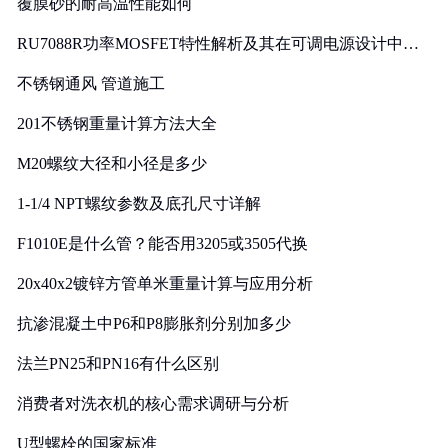
覆膜砂的耐高温性能如何
RU7088R功率MOSFET特性解析及其在可调电源设计中的
实践
不锈钢通风 管道施工
201不锈钢重量计算方法大全
M20螺纹大径和小径是多少
1-1/4 NPT螺纹参数及底孔尺寸详解
F1010E是什么管？能否用3205或3505代换
20x40x2镀锌方管单米重量计算与应用分析
抗渗混凝土中P6和P8膨胀剂分别加多少
法兰PN25和PN16有什么区别
消费者对洗衣机的核心需求调研与分析
U型螺栓的国家标准