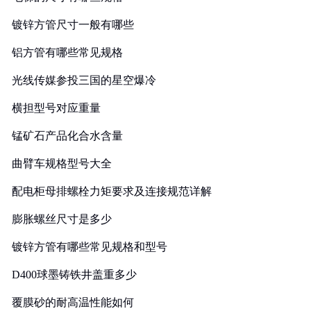
镀锌方管尺寸一般有哪些
铝方管有哪些常见规格
光线传媒参投三国的星空爆冷
横担型号对应重量
锰矿石产品化合水含量
曲臂车规格型号大全
配电柜母排螺栓力矩要求及连接规范详解
膨胀螺丝尺寸是多少
镀锌方管有哪些常见规格和型号
D400球墨铸铁井盖重多少
覆膜砂的耐高温性能如何