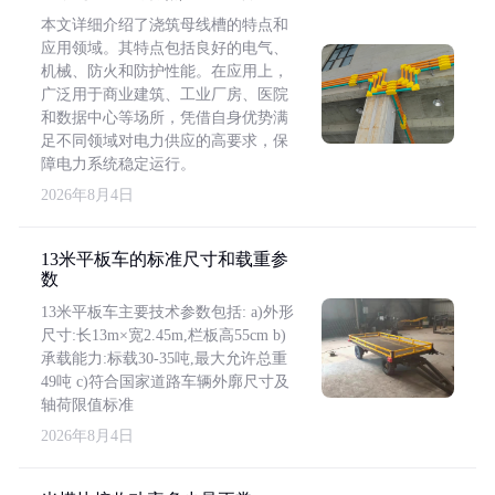
本文详细介绍了浇筑母线槽的特点和
应用领域。其特点包括良好的电气、
机械、防火和防护性能。在应用上，
广泛用于商业建筑、工业厂房、医院
和数据中心等场所，凭借自身优势满
足不同领域对电力供应的高要求，保
障电力系统稳定运行。
2026年8月4日
13米平板车的标准尺寸和载重参
数
13米平板车主要技术参数包括: a)外形
尺寸:长13m×宽2.45m,栏板高55cm b)
承载能力:标载30-35吨,最大允许总重
49吨 c)符合国家道路车辆外廓尺寸及
轴荷限值标准
2026年8月4日