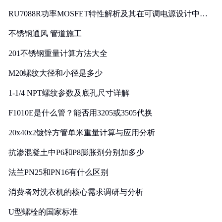
RU7088R功率MOSFET特性解析及其在可调电源设计中的
实践
不锈钢通风 管道施工
201不锈钢重量计算方法大全
M20螺纹大径和小径是多少
1-1/4 NPT螺纹参数及底孔尺寸详解
F1010E是什么管？能否用3205或3505代换
20x40x2镀锌方管单米重量计算与应用分析
抗渗混凝土中P6和P8膨胀剂分别加多少
法兰PN25和PN16有什么区别
消费者对洗衣机的核心需求调研与分析
U型螺栓的国家标准