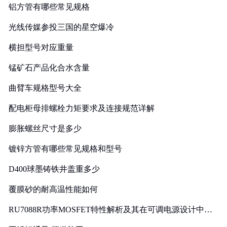
铝方管有哪些常见规格
光线传媒参投三国的星空爆冷
横担型号对应重量
锰矿石产品化合水含量
曲臂车规格型号大全
配电柜母排螺栓力矩要求及连接规范详解
膨胀螺丝尺寸是多少
镀锌方管有哪些常见规格和型号
D400球墨铸铁井盖重多少
覆膜砂的耐高温性能如何
RU7088R功率MOSFET特性解析及其在可调电源设计中的
实践