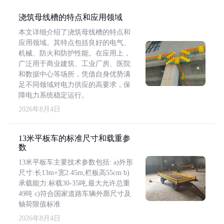
浇筑母线槽的特点和应用领域
本文详细介绍了浇筑母线槽的特点和
应用领域。其特点包括良好的电气、
机械、防火和防护性能。在应用上，
广泛用于商业建筑、工业厂房、医院
和数据中心等场所，凭借自身优势满
足不同领域对电力供应的高要求，保
障电力系统稳定运行。
2026年8月4日
13米平板车的标准尺寸和载重参
数
13米平板车主要技术参数包括: a)外形
尺寸:长13m×宽2.45m,栏板高55cm b)
承载能力:标载30-35吨,最大允许总重
49吨 c)符合国家道路车辆外廓尺寸及
轴荷限值标准
2026年8月4日