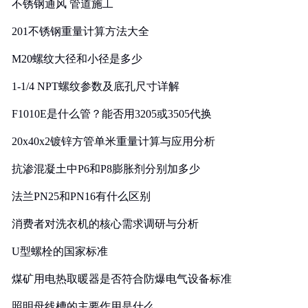
不锈钢通风 管道施工
201不锈钢重量计算方法大全
M20螺纹大径和小径是多少
1-1/4 NPT螺纹参数及底孔尺寸详解
F1010E是什么管？能否用3205或3505代换
20x40x2镀锌方管单米重量计算与应用分析
抗渗混凝土中P6和P8膨胀剂分别加多少
法兰PN25和PN16有什么区别
消费者对洗衣机的核心需求调研与分析
U型螺栓的国家标准
煤矿用电热取暖器是否符合防爆电气设备标准
照明母线槽的主要作用是什么