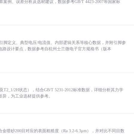
计算案例、误差分析及选材建议，数据参考GB/T 4423-2007等国家标
括各引脚定义、典型电压/电流值、内部逻辑关系等核心数据，并附引脚参
电路设计要点，数据参考自杭州士兰微电子官方规格书（版本
_1/2H状态），结合GB/T 5231-2012标准数据，详细分析其力学
差异，为工业选材提供参考。
砂200目对应的表面粗糙度（Ra 3.2-6.3μm），并对比不同目数