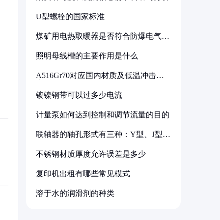
U型螺栓的国家标准
煤矿用电热取暖器是否符合防爆电气设
备标准
照明母线槽的主要作用是什么
A516Gr70对应国内材质及低温冲击要
求解析
镀镍钢带可以过多少电流
计量泵如何达到控制和调节流量的目的
联轴器的轴孔形式有三种：Y型、J型、
Z型
不锈钢材质厚度允许误差是多少
复印机出租有哪些常见模式
溶于水的润滑剂的种类