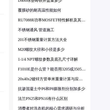
D400球墨铸铁井盖重多少
覆膜砂的耐高温性能如何
RU7088R功率MOSFET特性解析及其在
可调电源设计中的实践
不锈钢通风 管道施工
201不锈钢重量计算方法大全
M20螺纹大径和小径是多少
1-1/4 NPT螺纹参数及底孔尺寸详解
F1010E是什么管？能否用3205或3505代
换
20x40x2镀锌方管单米重量计算与应用
分析
抗渗混凝土中P6和P8膨胀剂分别加多少
法兰PN25和PN16有什么区别
消费者对洗衣机的核心需求调研与分析