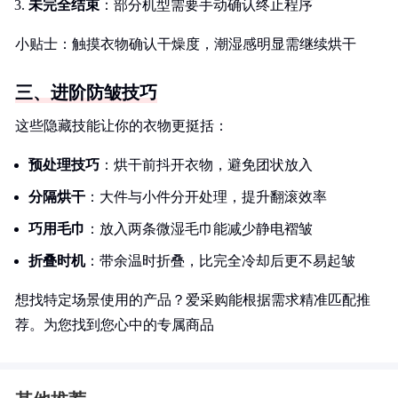
未完全结束
：部分机型需要手动确认终止程序
小贴士：触摸衣物确认干燥度，潮湿感明显需继续烘干
三、进阶防皱技巧
这些隐藏技能让你的衣物更挺括：
预处理技巧
：烘干前抖开衣物，避免团状放入
分隔烘干
：大件与小件分开处理，提升翻滚效率
巧用毛巾
：放入两条微湿毛巾能减少静电褶皱
折叠时机
：带余温时折叠，比完全冷却后更不易起皱
想找特定场景使用的产品？爱采购能根据需求精准匹配推
荐。为您找到您心中的专属商品