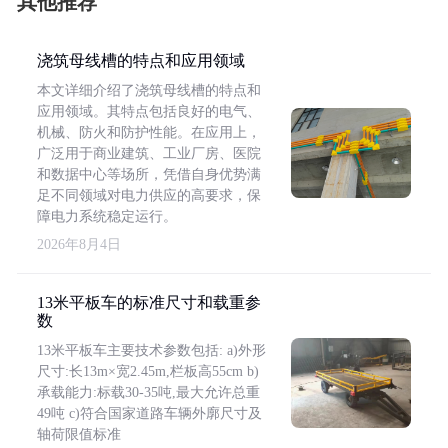
其他推荐
浇筑母线槽的特点和应用领域
本文详细介绍了浇筑母线槽的特点和
应用领域。其特点包括良好的电气、
机械、防火和防护性能。在应用上，
广泛用于商业建筑、工业厂房、医院
和数据中心等场所，凭借自身优势满
足不同领域对电力供应的高要求，保
障电力系统稳定运行。
2026年8月4日
13米平板车的标准尺寸和载重参
数
13米平板车主要技术参数包括: a)外形
尺寸:长13m×宽2.45m,栏板高55cm b)
承载能力:标载30-35吨,最大允许总重
49吨 c)符合国家道路车辆外廓尺寸及
轴荷限值标准