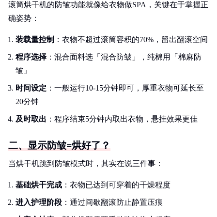
滚筒烘干机的防皱功能就像给衣物做SPA，关键在于掌握正
确姿势：
装载量控制
：衣物不超过滚筒容积的70%，留出翻滚空间
程序选择
：混合面料选「混合防皱」，纯棉用「棉麻防
皱」
时间设定
：一般运行10-15分钟即可，厚重衣物可延长至
20分钟
及时取出
：程序结束5分钟内取出衣物，悬挂效果更佳
二、显示防皱=烘好了？
当烘干机跳到防皱模式时，其实在说三件事：
基础烘干完成
：衣物已达到可穿着的干燥程度
进入护理阶段
：通过间歇翻滚防止静置压痕