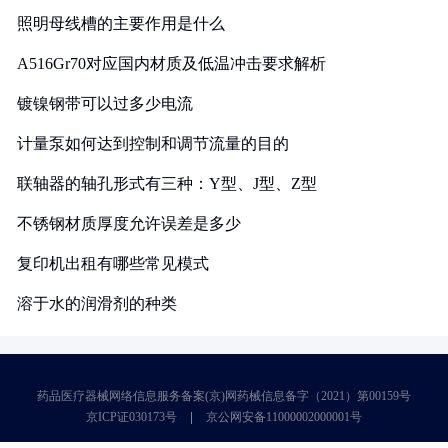
照明母线槽的主要作用是什么
A516Gr70对应国内材质及低温冲击要求解析
镀镍钢带可以过多少电流
计量泵如何达到控制和调节流量的目的
联轴器的轴孔形式有三种：Y型、J型、Z型
不锈钢材质厚度允许误差是多少
复印机出租有哪些常见模式
溶于水的润滑剂的种类
药品医疗器械网络信息服务备案(京)网药械信息备字（2021）第00159号
京ICP证030173号
京公网安备11000002000001号