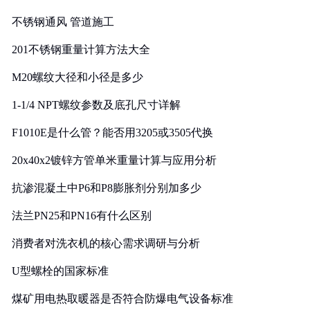
实践
不锈钢通风 管道施工
201不锈钢重量计算方法大全
M20螺纹大径和小径是多少
1-1/4 NPT螺纹参数及底孔尺寸详解
F1010E是什么管？能否用3205或3505代换
20x40x2镀锌方管单米重量计算与应用分析
抗渗混凝土中P6和P8膨胀剂分别加多少
法兰PN25和PN16有什么区别
消费者对洗衣机的核心需求调研与分析
U型螺栓的国家标准
煤矿用电热取暖器是否符合防爆电气设备标准