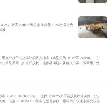
5m,栏板高55cm b)承载能力:标载30-35吨,最大允
标准
点分析千兆光模块的收光标准（典型值为-3dBm至-24dBm），并
常的常见原因（如光纤损耗、连接器问题）及解决方案，帮助用户快
/T 10228-2015），提供1000kVA变压器损耗计算实例，分步
，涵盖SCB10/SCB13等常见型号参数，指导用户快速掌握变压器