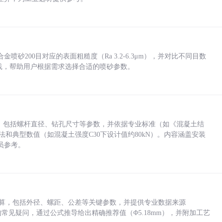
砂200目对应的表面粗糙度（Ra 3.2-6.3μm），并对比不同目数
业实践，帮助用户根据需求选择合适的喷砂参数。
力，包括螺杆直径、钻孔尺寸等参数，并依据专业标准（如《混凝土结
方法和典型数值（如混凝土强度C30下设计值约80kN）。内容涵盖安装
员参考。
底孔计算，包括外径、螺距、公差等关键参数，并提供专业数据来源
孔尺寸的常见疑问，通过公式推导给出精确推荐值（Φ5.18mm），并附加工艺