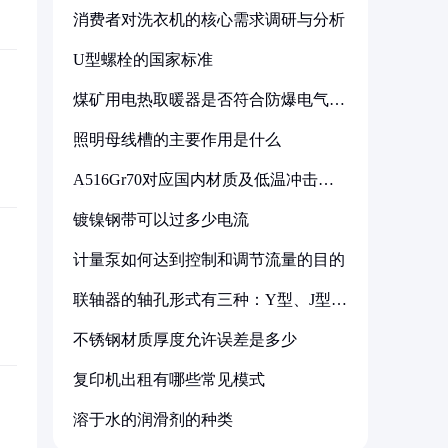
消费者对洗衣机的核心需求调研与分析
U型螺栓的国家标准
煤矿用电热取暖器是否符合防爆电气设
备标准
照明母线槽的主要作用是什么
A516Gr70对应国内材质及低温冲击要
求解析
镀镍钢带可以过多少电流
计量泵如何达到控制和调节流量的目的
联轴器的轴孔形式有三种：Y型、J型、
Z型
不锈钢材质厚度允许误差是多少
复印机出租有哪些常见模式
溶于水的润滑剂的种类