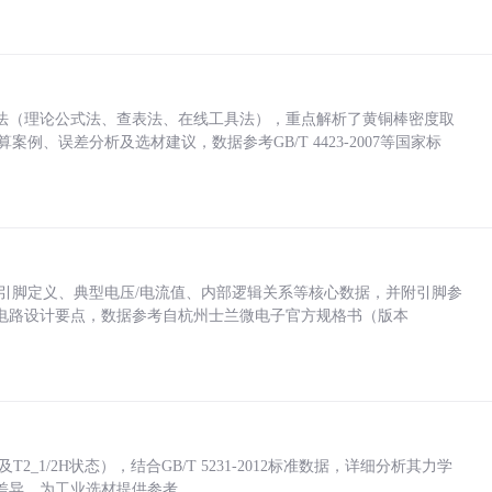
法（理论公式法、查表法、在线工具法），重点解析了黄铜棒密度取
计算案例、误差分析及选材建议，数据参考GB/T 4423-2007等国家标
括各引脚定义、典型电压/电流值、内部逻辑关系等核心数据，并附引脚参
电路设计要点，数据参考自杭州士兰微电子官方规格书（版本
_1/2H状态），结合GB/T 5231-2012标准数据，详细分析其力学
差异，为工业选材提供参考。