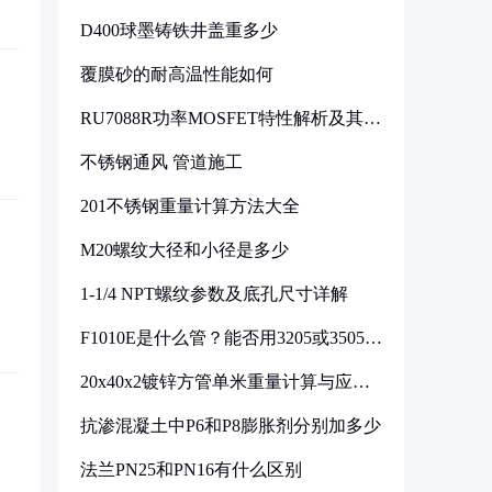
D400球墨铸铁井盖重多少
覆膜砂的耐高温性能如何
RU7088R功率MOSFET特性解析及其在
可调电源设计中的实践
不锈钢通风 管道施工
201不锈钢重量计算方法大全
M20螺纹大径和小径是多少
1-1/4 NPT螺纹参数及底孔尺寸详解
F1010E是什么管？能否用3205或3505代
换
20x40x2镀锌方管单米重量计算与应用
分析
抗渗混凝土中P6和P8膨胀剂分别加多少
法兰PN25和PN16有什么区别