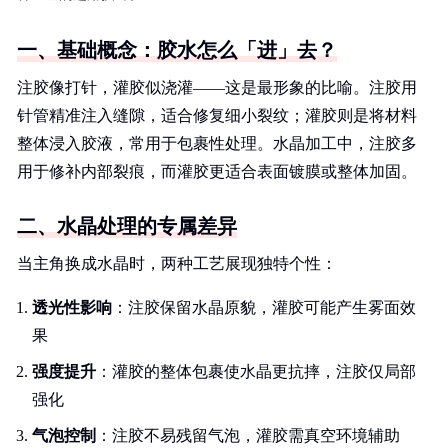
一、基础概念：胶水怎么「进」去？
注胶像打针，灌胶似浇灌——这是最形象的比喻。注胶用
针管精准注入缝隙，适合修复细小裂纹；灌胶则是将材料
整体浸入胶液，常用于包裹性处理。水晶加工中，注胶多
用于修补内部裂痕，而灌胶更适合表面镀膜或整体加固。
二、水晶处理的专属差异
当主角换成水晶时，两种工艺展现独特个性：
透光性影响
：注胶保留水晶原貌，灌胶可能产生雾面效
果
强度提升
：灌胶的整体包裹使水晶更抗摔，注胶仅局部
强化
气泡控制
：注胶不易残留气泡，灌胶需真空环境辅助