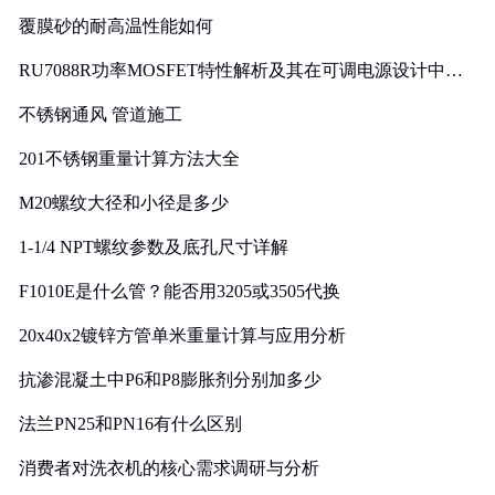
覆膜砂的耐高温性能如何
RU7088R功率MOSFET特性解析及其在可调电源设计中的
实践
不锈钢通风 管道施工
201不锈钢重量计算方法大全
M20螺纹大径和小径是多少
1-1/4 NPT螺纹参数及底孔尺寸详解
F1010E是什么管？能否用3205或3505代换
20x40x2镀锌方管单米重量计算与应用分析
抗渗混凝土中P6和P8膨胀剂分别加多少
法兰PN25和PN16有什么区别
消费者对洗衣机的核心需求调研与分析