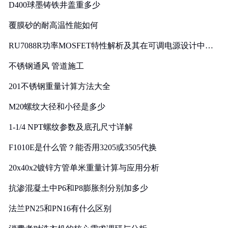
D400球墨铸铁井盖重多少
覆膜砂的耐高温性能如何
RU7088R功率MOSFET特性解析及其在可调电源设计中的
实践
不锈钢通风 管道施工
201不锈钢重量计算方法大全
M20螺纹大径和小径是多少
1-1/4 NPT螺纹参数及底孔尺寸详解
F1010E是什么管？能否用3205或3505代换
20x40x2镀锌方管单米重量计算与应用分析
抗渗混凝土中P6和P8膨胀剂分别加多少
法兰PN25和PN16有什么区别