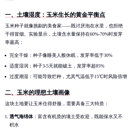
一、土壤湿度：玉米生长的黄金平衡点
玉米种子就像挑剔的美食家——既讨厌泡在水里，也拒绝
干得冒烟。实验显示，土壤含水量保持在60%-70%时发芽
率最高：
完全干燥：种子像睡美人般休眠，发芽率低于30%
适度湿润：种子3-5天就能破土，发芽率超85%
过度潮湿：可能导致烂种，尤其气温低于15℃时风险倍增
二、玉米的理想土壤画像
这块土地要让玉米住得舒服，需要具备三大特质：
透气海绵体
：富含有机质的壤土受欢迎，既能保水又不
积水