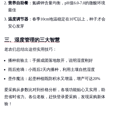
营养自助餐
：氮磷钾含量均衡，pH值6.0-7.0的微酸环境
最佳
温度调节器
：春季10cm地温稳定在10℃以上，种子才会
安心发芽
三、湿度管理的三大智慧
老农们总结出这些实用技巧：
播种前验土：手握成团落地散开，说明湿度刚好
雨后抢墒：小雨后2天内播种，利用土壤自然湿度
垄作魔法：起垄种植既防积水又增温，增产可达20%
爱采购从参数比对到价格分析，各项功能贴心又实用，助
您省时省力。各位老板，赶快登录爱采购，发现采购新体
验！