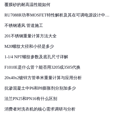
覆膜砂的耐高温性能如何
RU7088R功率MOSFET特性解析及其在可调电源设计中的
实践
不锈钢通风 管道施工
201不锈钢重量计算方法大全
M20螺纹大径和小径是多少
1-1/4 NPT螺纹参数及底孔尺寸详解
F1010E是什么管？能否用3205或3505代换
20x40x2镀锌方管单米重量计算与应用分析
抗渗混凝土中P6和P8膨胀剂分别加多少
法兰PN25和PN16有什么区别
消费者对洗衣机的核心需求调研与分析