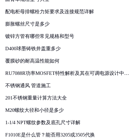
配电柜母排螺栓力矩要求及连接规范详解
膨胀螺丝尺寸是多少
镀锌方管有哪些常见规格和型号
D400球墨铸铁井盖重多少
覆膜砂的耐高温性能如何
RU7088R功率MOSFET特性解析及其在可调电源设计中的
实践
不锈钢通风 管道施工
201不锈钢重量计算方法大全
M20螺纹大径和小径是多少
1-1/4 NPT螺纹参数及底孔尺寸详解
F1010E是什么管？能否用3205或3505代换