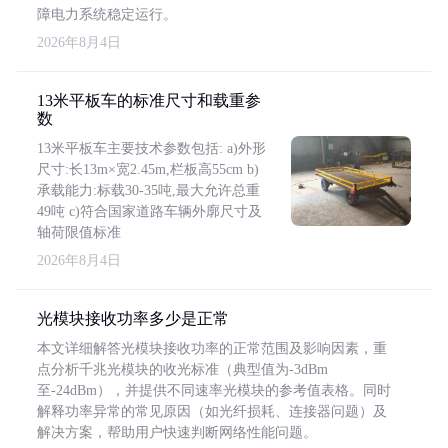
障电力系统稳定运行。
2026年8月4日
13米平板车的标准尺寸和载重参
数
13米平板车主要技术参数包括: a)外形
尺寸:长13m×宽2.45m,栏板高55cm b)
承载能力:标载30-35吨,最大允许总重
49吨 c)符合国家道路车辆外廓尺寸及
轴荷限值标准
2026年8月4日
光模块接收功率多少是正常
本文详细解答光模块接收功率的正常范围及影响因素，重
点分析千兆光模块的收光标准（典型值为-3dBm
至-24dBm），并提供不同速率光模块的参考值表格。同时
解释功率异常的常见原因（如光纤损耗、连接器问题）及
解决方案，帮助用户快速判断网络性能问题。