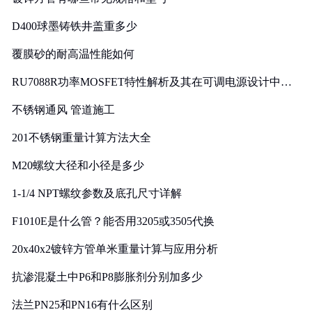
D400球墨铸铁井盖重多少
覆膜砂的耐高温性能如何
RU7088R功率MOSFET特性解析及其在可调电源设计中的
实践
不锈钢通风 管道施工
201不锈钢重量计算方法大全
M20螺纹大径和小径是多少
1-1/4 NPT螺纹参数及底孔尺寸详解
F1010E是什么管？能否用3205或3505代换
20x40x2镀锌方管单米重量计算与应用分析
抗渗混凝土中P6和P8膨胀剂分别加多少
法兰PN25和PN16有什么区别