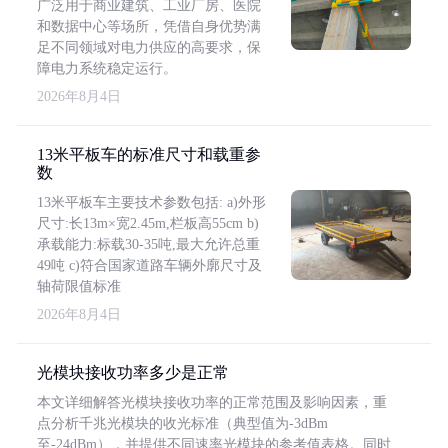
广泛用于商业建筑、工业厂房、医院
和数据中心等场所，凭借自身优势满
足不同领域对电力供应的高要求，保
障电力系统稳定运行。
2026年8月4日
13米平板车的标准尺寸和载重参
数
13米平板车主要技术参数包括: a)外形
尺寸:长13m×宽2.45m,栏板高55cm b)
承载能力:标载30-35吨,最大允许总重
49吨 c)符合国家道路车辆外廓尺寸及
轴荷限值标准
2026年8月4日
光模块接收功率多少是正常
本文详细解答光模块接收功率的正常范围及影响因素，重
点分析千兆光模块的收光标准（典型值为-3dBm
至-24dBm），并提供不同速率光模块的参考值表格。同时