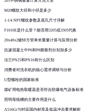
201不锈钢重量计算方法大全
M20螺纹大径和小径是多少
1-1/4 NPT螺纹参数及底孔尺寸详解
F1010E是什么管？能否用3205或3505代换
20x40x2镀锌方管单米重量计算与应用分析
抗渗混凝土中P6和P8膨胀剂分别加多少
法兰PN25和PN16有什么区别
消费者对洗衣机的核心需求调研与分析
U型螺栓的国家标准
煤矿用电热取暖器是否符合防爆电气设备标准
照明母线槽的主要作用是什么
A516Gr70对应国内材质及低温冲击要求解析