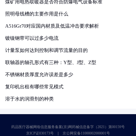
煤矿用电热取暖器是否符合防爆电气设备标准
照明母线槽的主要作用是什么
A516Gr70对应国内材质及低温冲击要求解析
镀镍钢带可以过多少电流
计量泵如何达到控制和调节流量的目的
联轴器的轴孔形式有三种：Y型、J型、Z型
不锈钢材质厚度允许误差是多少
复印机出租有哪些常见模式
溶于水的润滑剂的种类
药品医疗器械网络信息服务备案(京)网药械信息备字（2021）第00159号
京ICP证030173号
京公网安备11000002000001号