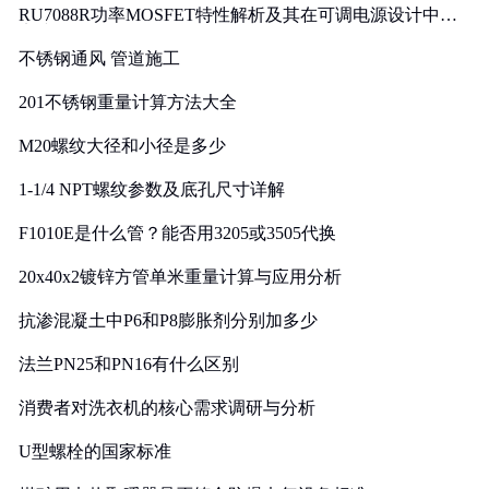
RU7088R功率MOSFET特性解析及其在可调电源设计中的
实践
不锈钢通风 管道施工
201不锈钢重量计算方法大全
M20螺纹大径和小径是多少
1-1/4 NPT螺纹参数及底孔尺寸详解
F1010E是什么管？能否用3205或3505代换
20x40x2镀锌方管单米重量计算与应用分析
抗渗混凝土中P6和P8膨胀剂分别加多少
法兰PN25和PN16有什么区别
消费者对洗衣机的核心需求调研与分析
U型螺栓的国家标准