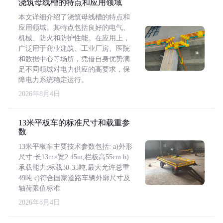
浇筑母线槽的特点和应用领域
本文详细介绍了浇筑母线槽的特点和
应用领域。其特点包括良好的电气、
机械、防火和防护性能。在应用上，
广泛用于商业建筑、工业厂房、医院
和数据中心等场所，凭借自身优势满
足不同领域对电力供应的高要求，保
障电力系统稳定运行。
2026年8月4日
13米平板车的标准尺寸和载重参
数
13米平板车主要技术参数包括: a)外形
尺寸:长13m×宽2.45m,栏板高55cm b)
承载能力:标载30-35吨,最大允许总重
49吨 c)符合国家道路车辆外廓尺寸及
轴荷限值标准
2026年8月4日