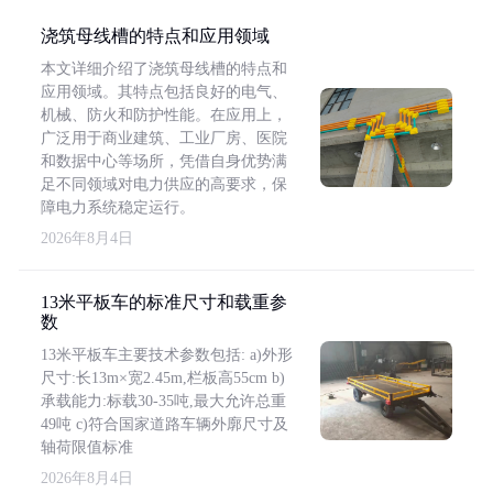
浇筑母线槽的特点和应用领域
本文详细介绍了浇筑母线槽的特点和
应用领域。其特点包括良好的电气、
机械、防火和防护性能。在应用上，
广泛用于商业建筑、工业厂房、医院
和数据中心等场所，凭借自身优势满
足不同领域对电力供应的高要求，保
障电力系统稳定运行。
2026年8月4日
13米平板车的标准尺寸和载重参
数
13米平板车主要技术参数包括: a)外形
尺寸:长13m×宽2.45m,栏板高55cm b)
承载能力:标载30-35吨,最大允许总重
49吨 c)符合国家道路车辆外廓尺寸及
轴荷限值标准
2026年8月4日