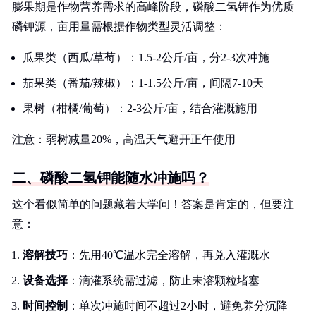
膨果期是作物营养需求的高峰阶段，磷酸二氢钾作为优质
磷钾源，亩用量需根据作物类型灵活调整：
瓜果类（西瓜/草莓）：1.5-2公斤/亩，分2-3次冲施
茄果类（番茄/辣椒）：1-1.5公斤/亩，间隔7-10天
果树（柑橘/葡萄）：2-3公斤/亩，结合灌溉施用
注意：弱树减量20%，高温天气避开正午使用
二、磷酸二氢钾能随水冲施吗？
这个看似简单的问题藏着大学问！答案是肯定的，但要注
意：
溶解技巧
：先用40℃温水完全溶解，再兑入灌溉水
设备选择
：滴灌系统需过滤，防止未溶颗粒堵塞
时间控制
：单次冲施时间不超过2小时，避免养分沉降