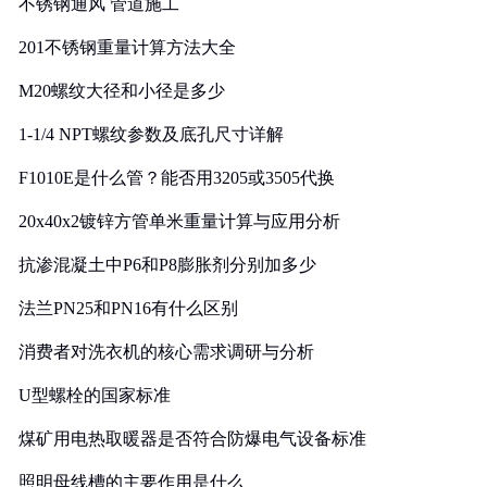
不锈钢通风 管道施工
201不锈钢重量计算方法大全
M20螺纹大径和小径是多少
1-1/4 NPT螺纹参数及底孔尺寸详解
F1010E是什么管？能否用3205或3505代换
20x40x2镀锌方管单米重量计算与应用分析
抗渗混凝土中P6和P8膨胀剂分别加多少
法兰PN25和PN16有什么区别
消费者对洗衣机的核心需求调研与分析
U型螺栓的国家标准
煤矿用电热取暖器是否符合防爆电气设备标准
照明母线槽的主要作用是什么