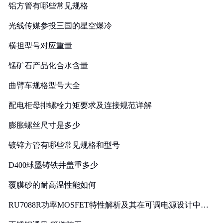
铝方管有哪些常见规格
光线传媒参投三国的星空爆冷
横担型号对应重量
锰矿石产品化合水含量
曲臂车规格型号大全
配电柜母排螺栓力矩要求及连接规范详解
膨胀螺丝尺寸是多少
镀锌方管有哪些常见规格和型号
D400球墨铸铁井盖重多少
覆膜砂的耐高温性能如何
RU7088R功率MOSFET特性解析及其在可调电源设计中的
实践