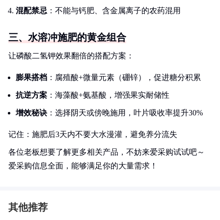
混配禁忌
：不能与钙肥、含金属离子的农药混用
三、水溶冲施肥的黄金组合
让磷酸二氢钾效果翻倍的搭配方案：
膨果搭档
：腐殖酸+微量元素（硼锌），促进糖分积累
抗逆方案
：海藻酸+氨基酸，增强果实耐储性
增效秘诀
：选择阴天或傍晚施用，叶片吸收率提升30%
记住：施肥后3天内不要大水漫灌，避免养分流失
各位老板想要了解更多相关产品，不妨来爱采购试试吧～
爱采购信息全面，能够满足你的大量需求！
其他推荐