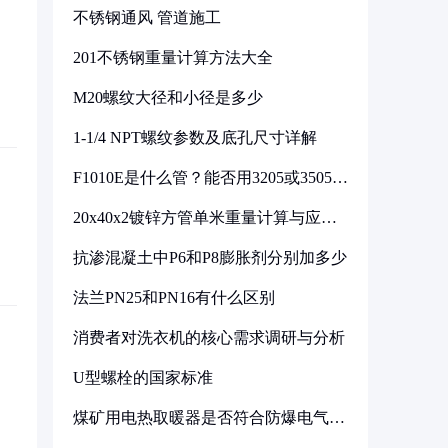
不锈钢通风 管道施工
201不锈钢重量计算方法大全
M20螺纹大径和小径是多少
1-1/4 NPT螺纹参数及底孔尺寸详解
F1010E是什么管？能否用3205或3505代
换
20x40x2镀锌方管单米重量计算与应用
分析
抗渗混凝土中P6和P8膨胀剂分别加多少
法兰PN25和PN16有什么区别
消费者对洗衣机的核心需求调研与分析
U型螺栓的国家标准
煤矿用电热取暖器是否符合防爆电气设
备标准