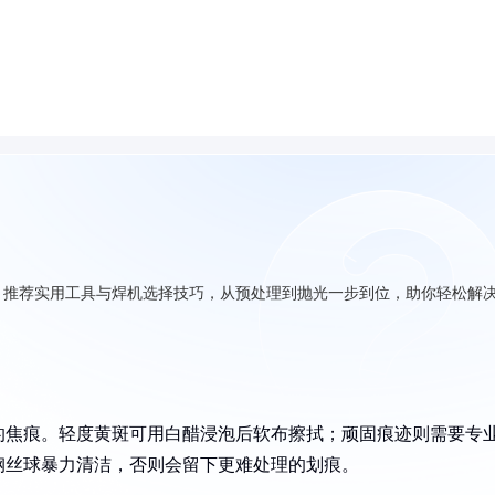
，推荐实用工具与焊机选择技巧，从预处理到抛光一步到位，助你轻松解
的焦痕。轻度黄斑可用白醋浸泡后软布擦拭；顽固痕迹则需要专
钢丝球暴力清洁，否则会留下更难处理的划痕。