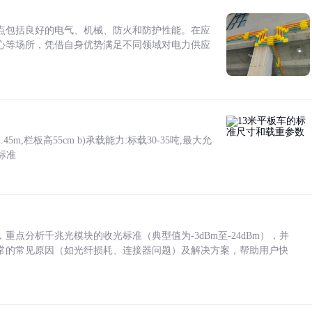
点包括良好的电气、机械、防火和防护性能。在应
心等场所，凭借自身优势满足不同领域对电力供应
5m,栏板高55cm b)承载能力:标载30-35吨,最大允
标准
点分析千兆光模块的收光标准（典型值为-3dBm至-24dBm），并
常的常见原因（如光纤损耗、连接器问题）及解决方案，帮助用户快