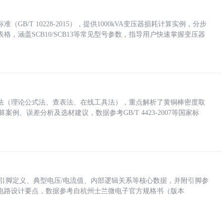
/T 10228-2015），提供1000kVA变压器损耗计算实例，分步
，涵盖SCB10/SCB13等常见型号参数，指导用户快速掌握变压器
法（理论公式法、查表法、在线工具法），重点解析了黄铜棒密度取
计算案例、误差分析及选材建议，数据参考GB/T 4423-2007等国家标
括各引脚定义、典型电压/电流值、内部逻辑关系等核心数据，并附引脚参
电路设计要点，数据参考自杭州士兰微电子官方规格书（版本