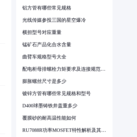
铝方管有哪些常见规格
光线传媒参投三国的星空爆冷
横担型号对应重量
锰矿石产品化合水含量
曲臂车规格型号大全
配电柜母排螺栓力矩要求及连接规范详
解
膨胀螺丝尺寸是多少
镀锌方管有哪些常见规格和型号
D400球墨铸铁井盖重多少
覆膜砂的耐高温性能如何
RU7088R功率MOSFET特性解析及其在
可调电源设计中的实践