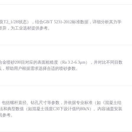
_1/2H状态），结合GB/T 5231-2012标准数据，详细分析其力学
差异，为工业选材提供参考。
砂200目对应的表面粗糙度（Ra 3.2-6.3μm），并对比不同目数
业实践，帮助用户根据需求选择合适的喷砂参数。
力，包括螺杆直径、钻孔尺寸等参数，并依据专业标准（如《混凝土结
方法和典型数值（如混凝土强度C30下设计值约80kN）。内容涵盖安装
员参考。