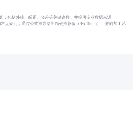
底孔计算，包括外径、螺距、公差等关键参数，并提供专业数据来源
孔尺寸的常见疑问，通过公式推导给出精确推荐值（Φ5.18mm），并附加工艺
药品医疗器械网络信息服务备案(京)网药械信息备字（2021）第00159号
京ICP证030173号
京公网安备11000002000001号