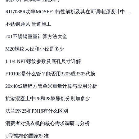
RU7088R功率MOSFET特性解析及其在可调电源设计中的
实践
不锈钢通风 管道施工
201不锈钢重量计算方法大全
M20螺纹大径和小径是多少
1-1/4 NPT螺纹参数及底孔尺寸详解
F1010E是什么管？能否用3205或3505代换
20x40x2镀锌方管单米重量计算与应用分析
抗渗混凝土中P6和P8膨胀剂分别加多少
法兰PN25和PN16有什么区别
消费者对洗衣机的核心需求调研与分析
U型螺栓的国家标准