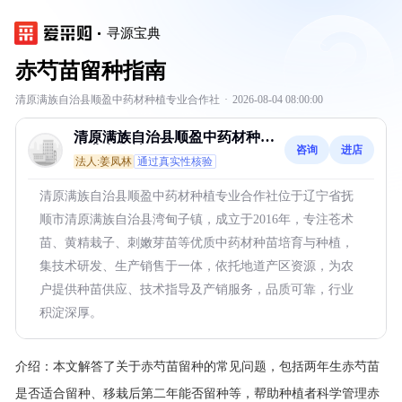
寻源宝典
赤芍苗留种指南
清原满族自治县顺盈中药材种植专业合作社
·
2026-08-04 08:00:00
清原满族自治县顺盈中药材种植
咨询
进店
专业合作社
法人:姜凤林
通过真实性核验
清原满族自治县顺盈中药材种植专业合作社位于辽宁省抚
顺市清原满族自治县湾甸子镇，成立于2016年，专注苍术
苗、黄精栽子、刺嫩芽苗等优质中药材种苗培育与种植，
集技术研发、生产销售于一体，依托地道产区资源，为农
户提供种苗供应、技术指导及产销服务，品质可靠，行业
积淀深厚。
介绍：
本文解答了关于赤芍苗留种的常见问题，包括两年生赤芍苗
是否适合留种、移栽后第二年能否留种等，帮助种植者科学管理赤