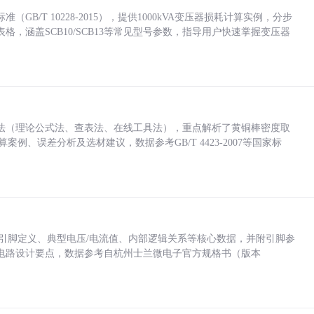
/T 10228-2015），提供1000kVA变压器损耗计算实例，分步
，涵盖SCB10/SCB13等常见型号参数，指导用户快速掌握变压器
法（理论公式法、查表法、在线工具法），重点解析了黄铜棒密度取
计算案例、误差分析及选材建议，数据参考GB/T 4423-2007等国家标
括各引脚定义、典型电压/电流值、内部逻辑关系等核心数据，并附引脚参
电路设计要点，数据参考自杭州士兰微电子官方规格书（版本