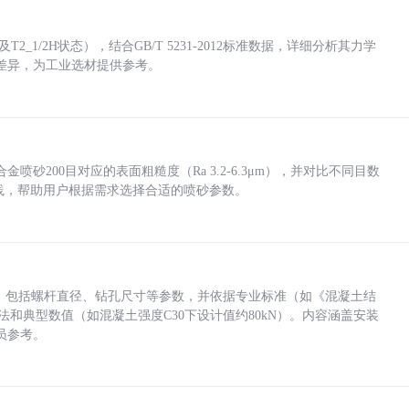
_1/2H状态），结合GB/T 5231-2012标准数据，详细分析其力学
差异，为工业选材提供参考。
砂200目对应的表面粗糙度（Ra 3.2-6.3μm），并对比不同目数
业实践，帮助用户根据需求选择合适的喷砂参数。
力，包括螺杆直径、钻孔尺寸等参数，并依据专业标准（如《混凝土结
方法和典型数值（如混凝土强度C30下设计值约80kN）。内容涵盖安装
员参考。