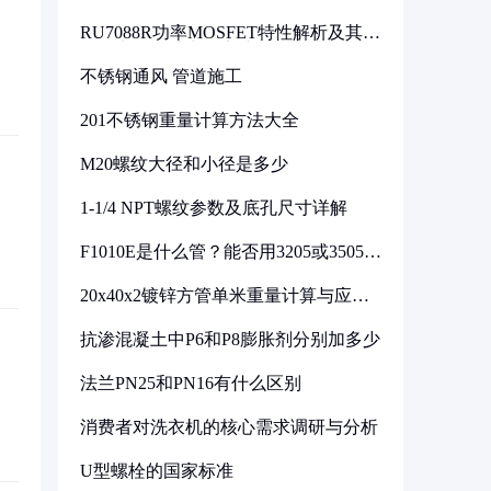
RU7088R功率MOSFET特性解析及其在
可调电源设计中的实践
不锈钢通风 管道施工
201不锈钢重量计算方法大全
M20螺纹大径和小径是多少
1-1/4 NPT螺纹参数及底孔尺寸详解
F1010E是什么管？能否用3205或3505代
换
20x40x2镀锌方管单米重量计算与应用
分析
抗渗混凝土中P6和P8膨胀剂分别加多少
法兰PN25和PN16有什么区别
消费者对洗衣机的核心需求调研与分析
U型螺栓的国家标准