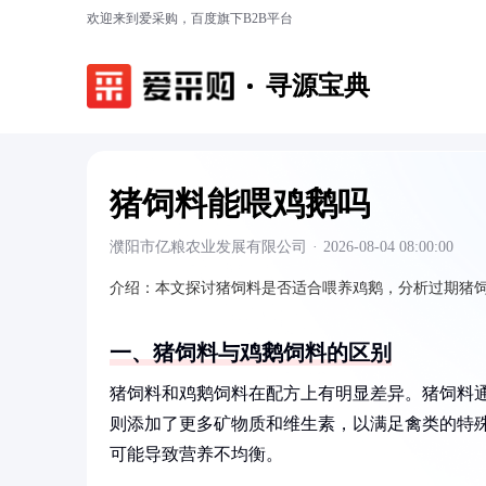
欢迎来到爱采购，百度旗下B2B平台
寻源宝典
猪饲料能喂鸡鹅吗
濮阳市亿粮农业发展有限公司
·
2026-08-04 08:00:00
介绍：
本文探讨猪饲料是否适合喂养鸡鹅，分析过期猪
一、猪饲料与鸡鹅饲料的区别
猪饲料和鸡鹅饲料在配方上有明显差异。猪饲料
则添加了更多矿物质和维生素，以满足禽类的特
可能导致营养不均衡。