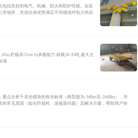
点包括良好的电气、机械、防火和防护性能。在应
心等场所，凭借自身优势满足不同领域对电力供应
5m,栏板高55cm b)承载能力:标载30-35吨,最大允
标准
点分析千兆光模块的收光标准（典型值为-3dBm至-24dBm），并
常的常见原因（如光纤损耗、连接器问题）及解决方案，帮助用户快