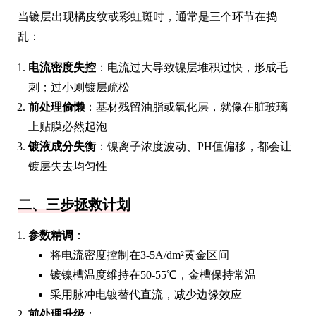
当镀层出现橘皮纹或彩虹斑时，通常是三个环节在捣
乱：
电流密度失控
：电流过大导致镍层堆积过快，形成毛
刺；过小则镀层疏松
前处理偷懒
：基材残留油脂或氧化层，就像在脏玻璃
上贴膜必然起泡
镀液成分失衡
：镍离子浓度波动、PH值偏移，都会让
镀层失去均匀性
二、三步拯救计划
参数精调
：
将电流密度控制在3-5A/dm²黄金区间
镀镍槽温度维持在50-55℃，金槽保持常温
采用脉冲电镀替代直流，减少边缘效应
前处理升级
：