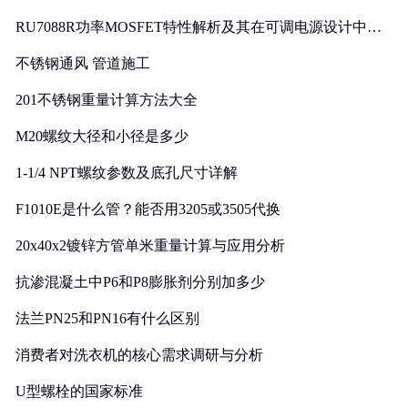
RU7088R功率MOSFET特性解析及其在可调电源设计中的
实践
不锈钢通风 管道施工
201不锈钢重量计算方法大全
M20螺纹大径和小径是多少
1-1/4 NPT螺纹参数及底孔尺寸详解
F1010E是什么管？能否用3205或3505代换
20x40x2镀锌方管单米重量计算与应用分析
抗渗混凝土中P6和P8膨胀剂分别加多少
法兰PN25和PN16有什么区别
消费者对洗衣机的核心需求调研与分析
U型螺栓的国家标准