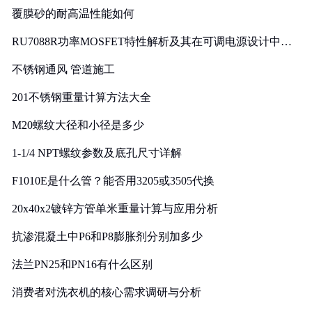
覆膜砂的耐高温性能如何
RU7088R功率MOSFET特性解析及其在可调电源设计中的
实践
不锈钢通风 管道施工
201不锈钢重量计算方法大全
M20螺纹大径和小径是多少
1-1/4 NPT螺纹参数及底孔尺寸详解
F1010E是什么管？能否用3205或3505代换
20x40x2镀锌方管单米重量计算与应用分析
抗渗混凝土中P6和P8膨胀剂分别加多少
法兰PN25和PN16有什么区别
消费者对洗衣机的核心需求调研与分析