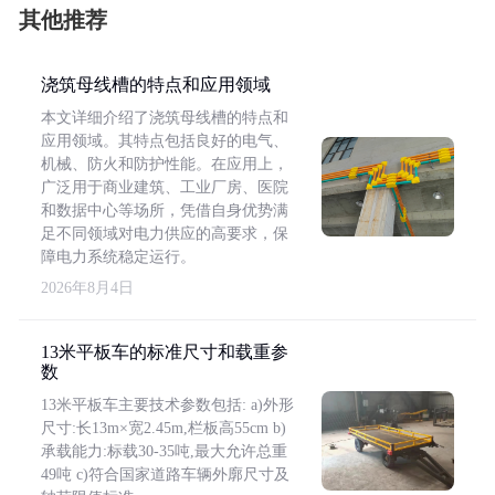
其他推荐
浇筑母线槽的特点和应用领域
本文详细介绍了浇筑母线槽的特点和
应用领域。其特点包括良好的电气、
机械、防火和防护性能。在应用上，
广泛用于商业建筑、工业厂房、医院
和数据中心等场所，凭借自身优势满
足不同领域对电力供应的高要求，保
障电力系统稳定运行。
2026年8月4日
13米平板车的标准尺寸和载重参
数
13米平板车主要技术参数包括: a)外形
尺寸:长13m×宽2.45m,栏板高55cm b)
承载能力:标载30-35吨,最大允许总重
49吨 c)符合国家道路车辆外廓尺寸及