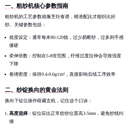
一、粗纱机核心参数指南
粗纱机的工艺参数就像烹饪食谱，精准配比才能织出好
纱。关键参数包括：
捻度设定：通常每米80-120捻，过少易断纱，过多则手感
僵硬
牵伸倍数：控制在5-8倍范围，纤维过度拉伸会导致强度
下降
卷绕密度：保持0.4-0.6g/cm³，直接影响后续工序效率
二、纱锭换向的黄金法则
换向下锭位操作暗藏玄机，记住这个口诀：
高度选择
：锭位应比正常纺纱位置高3-5mm，避免纱线纠
缠