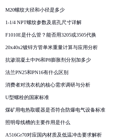
M20螺纹大径和小径是多少
1-1/4 NPT螺纹参数及底孔尺寸详解
F1010E是什么管？能否用3205或3505代换
20x40x2镀锌方管单米重量计算与应用分析
抗渗混凝土中P6和P8膨胀剂分别加多少
法兰PN25和PN16有什么区别
消费者对洗衣机的核心需求调研与分析
U型螺栓的国家标准
煤矿用电热取暖器是否符合防爆电气设备标准
照明母线槽的主要作用是什么
A516Gr70对应国内材质及低温冲击要求解析