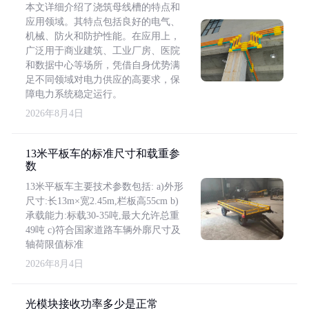
本文详细介绍了浇筑母线槽的特点和
应用领域。其特点包括良好的电气、
机械、防火和防护性能。在应用上，
广泛用于商业建筑、工业厂房、医院
和数据中心等场所，凭借自身优势满
足不同领域对电力供应的高要求，保
障电力系统稳定运行。
2026年8月4日
13米平板车的标准尺寸和载重参
数
13米平板车主要技术参数包括: a)外形
尺寸:长13m×宽2.45m,栏板高55cm b)
承载能力:标载30-35吨,最大允许总重
49吨 c)符合国家道路车辆外廓尺寸及
轴荷限值标准
2026年8月4日
光模块接收功率多少是正常