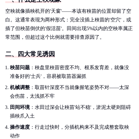
空秧就像插秧机开的'天窗'——本该有秧苗的位置却留了空
白。这通常表现为两种形式：完全没插上秧苗的'空穴'，或
插了但秧苗倒伏的'假活苗'。田间出现5%以内的空秧率属正
常范围，但超过这个比例就需要排查原因了。
二、四大常见诱因
秧苗问题
：秧盘里秧苗密度不均、根系发育差，就像没
准备好的'士兵'，容易被取苗器漏抓
机械调整
：取苗针深度不当就像握笔姿势不对——太深
会伤苗，太浅抓不牢
田间环境
：水田过深会让秧苗'站不稳'，淤泥太硬则阻碍
插秧爪入土
操作速度
：行走过快时，分插机构来不及完成整套取秧
动作