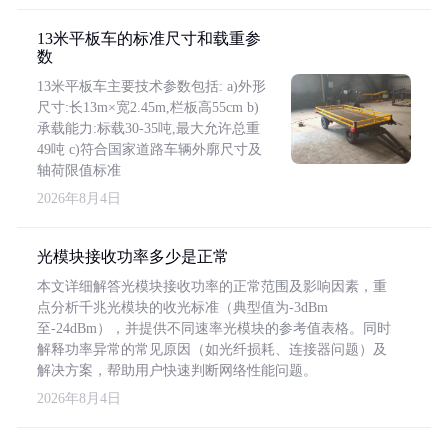
13米平板车的标准尺寸和载重参
数
13米平板车主要技术参数包括: a)外形
尺寸:长13m×宽2.45m,栏板高55cm b)
承载能力:标载30-35吨,最大允许总重
49吨 c)符合国家道路车辆外廓尺寸及
轴荷限值标准
2026年8月4日
光模块接收功率多少是正常
本文详细解答光模块接收功率的正常范围及影响因素，重
点分析千兆光模块的收光标准（典型值为-3dBm
至-24dBm），并提供不同速率光模块的参考值表格。同时
解释功率异常的常见原因（如光纤损耗、连接器问题）及
解决方案，帮助用户快速判断网络性能问题。
2026年8月4日