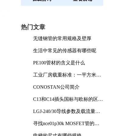
热门文章
无缝钢管的常用规格及壁厚
生活中常见的传感器有哪些呢
PE100管材的含义是什么
工业厂房载重标准：一平方米能
承受多少公斤
CONOSTAN公司简介
C13和C14插头国标与欧标的区别
及其标准解析
LGJ-240/30导线参数及载流量解
析
寻找nce01p30k MOSFET管的合
适替代型号
电梯的尺寸有哪些规格