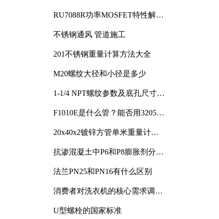
RU7088R功率MOSFET特性解析
及其在可调电源设计中的实践
不锈钢通风 管道施工
201不锈钢重量计算方法大全
M20螺纹大径和小径是多少
1-1/4 NPT螺纹参数及底孔尺寸详
解
F1010E是什么管？能否用3205或
3505代换
20x40x2镀锌方管单米重量计算
与应用分析
抗渗混凝土中P6和P8膨胀剂分别
加多少
法兰PN25和PN16有什么区别
消费者对洗衣机的核心需求调研
与分析
U型螺栓的国家标准