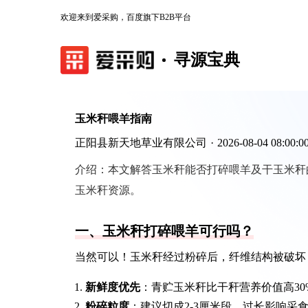
欢迎来到爱采购，百度旗下B2B平台
寻源宝典
玉米秆喂羊指南
正阳县新天地草业有限公司
·
2026-08-04 08:00:0
介绍：
本文解答玉米秆能否打碎喂羊及干玉米秆
玉米秆资源。
一、玉米秆打碎喂羊可行吗？
当然可以！玉米秆经过粉碎后，纤维结构被破坏
新鲜度优先
：青贮玉米秆比干秆营养价值高30%
粉碎粒度
：建议切成2-3厘米段，过长影响采