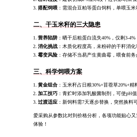
搭配饲喂
：需混合豆粕等蛋白饲料，单喂玉米
二、干玉米秆的三大隐患
营养陷阱
：晒干后粗蛋白流失40%，仅剩3-
消化挑战
：木质化程度高，未粉碎的干秆消化
霉变风险
：存储不当易产生黄曲霉，喂食前务
三、科学饲喂方案
黄金组合
：玉米秆占日粮30%+苜蓿草20%+精
加工技巧
：青贮时添加乳酸菌制剂，可使pH值
过渡适应
：新饲料需7天逐步替换，突然换料
爱采购从参数比对到价格分析，各项功能贴心又
体验！