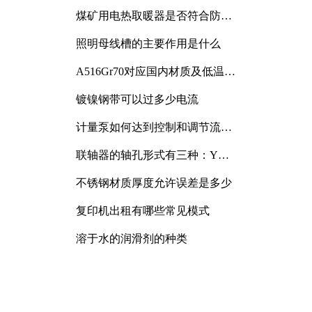
煤矿用电热取暖器是否符合防爆
电气设备标准
照明母线槽的主要作用是什么
A516Gr70对应国内材质及低温冲
击要求解析
镀镍钢带可以过多少电流
计量泵如何达到控制和调节流量
的目的
联轴器的轴孔形式有三种：Y
型、J型、Z型
不锈钢材质厚度允许误差是多少
复印机出租有哪些常见模式
溶于水的润滑剂的种类