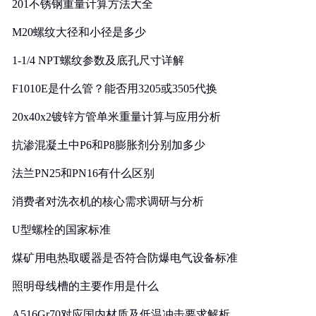
201不锈钢重量计算方法大全
M20螺纹大径和小径是多少
1-1/4 NPT螺纹参数及底孔尺寸详解
F1010E是什么管？能否用3205或3505代换
20x40x2镀锌方管单米重量计算与应用分析
抗渗混凝土中P6和P8膨胀剂分别加多少
法兰PN25和PN16有什么区别
消费者对洗衣机的核心需求调研与分析
U型螺栓的国家标准
煤矿用电热取暖器是否符合防爆电气设备标准
照明母线槽的主要作用是什么
A516Gr70对应国内材质及低温冲击要求解析