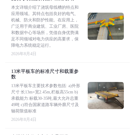
本文详细介绍了浇筑母线槽的特点和
应用领域。其特点包括良好的电气、
机械、防火和防护性能。在应用上，
广泛用于商业建筑、工业厂房、医院
和数据中心等场所，凭借自身优势满
足不同领域对电力供应的高要求，保
障电力系统稳定运行。
2026年8月4日
13米平板车的标准尺寸和载重参
数
13米平板车主要技术参数包括: a)外形
尺寸:长13m×宽2.45m,栏板高55cm b)
承载能力:标载30-35吨,最大允许总重
49吨 c)符合国家道路车辆外廓尺寸及
轴荷限值标准
2026年8月4日