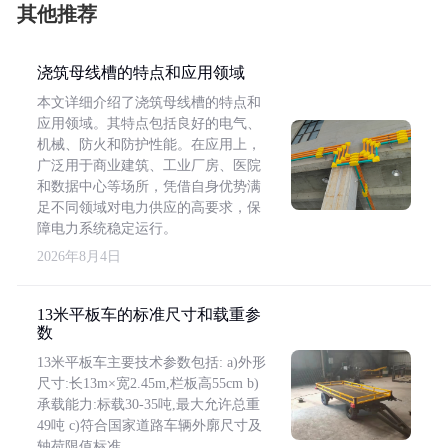
其他推荐
浇筑母线槽的特点和应用领域
本文详细介绍了浇筑母线槽的特点和
应用领域。其特点包括良好的电气、
机械、防火和防护性能。在应用上，
广泛用于商业建筑、工业厂房、医院
和数据中心等场所，凭借自身优势满
足不同领域对电力供应的高要求，保
障电力系统稳定运行。
2026年8月4日
13米平板车的标准尺寸和载重参
数
13米平板车主要技术参数包括: a)外形
尺寸:长13m×宽2.45m,栏板高55cm b)
承载能力:标载30-35吨,最大允许总重
49吨 c)符合国家道路车辆外廓尺寸及
轴荷限值标准