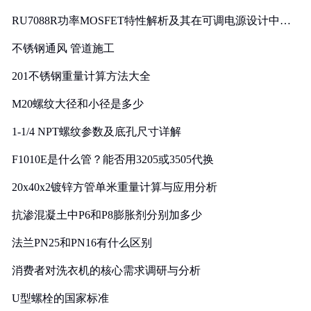
RU7088R功率MOSFET特性解析及其在可调电源设计中的
实践
不锈钢通风 管道施工
201不锈钢重量计算方法大全
M20螺纹大径和小径是多少
1-1/4 NPT螺纹参数及底孔尺寸详解
F1010E是什么管？能否用3205或3505代换
20x40x2镀锌方管单米重量计算与应用分析
抗渗混凝土中P6和P8膨胀剂分别加多少
法兰PN25和PN16有什么区别
消费者对洗衣机的核心需求调研与分析
U型螺栓的国家标准