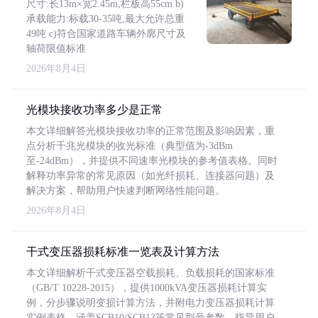
尺寸:长13m×宽2.45m,栏板高55cm b)
承载能力:标载30-35吨,最大允许总重
49吨 c)符合国家道路车辆外廓尺寸及
轴荷限值标准
2026年8月4日
光模块接收功率多少是正常
本文详细解答光模块接收功率的正常范围及影响因素，重
点分析千兆光模块的收光标准（典型值为-3dBm
至-24dBm），并提供不同速率光模块的参考值表格。同时
解释功率异常的常见原因（如光纤损耗、连接器问题）及
解决方案，帮助用户快速判断网络性能问题。
2026年8月4日
干式变压器损耗标准一览表及计算方法
本文详细解析干式变压器空载损耗、负载损耗的国家标准
（GB/T 10228-2015），提供1000kVA变压器损耗计算实
例，分步骤说明变损计算方法，并附电力变压器损耗计算
实例表格，涵盖SCB10/SCB13等常见型号参数，指导用户