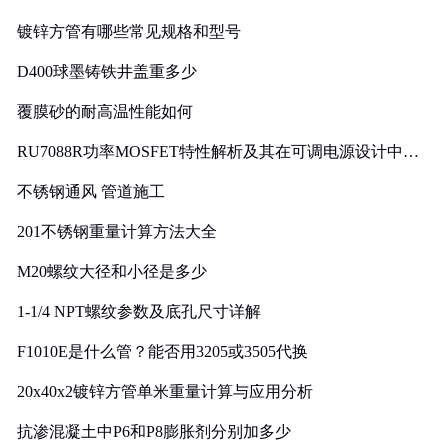
镀锌方管有哪些常见规格和型号
D400球墨铸铁井盖重多少
覆膜砂的耐高温性能如何
RU7088R功率MOSFET特性解析及其在可调电源设计中的
实践
不锈钢通风 管道施工
201不锈钢重量计算方法大全
M20螺纹大径和小径是多少
1-1/4 NPT螺纹参数及底孔尺寸详解
F1010E是什么管？能否用3205或3505代换
20x40x2镀锌方管单米重量计算与应用分析
抗渗混凝土中P6和P8膨胀剂分别加多少