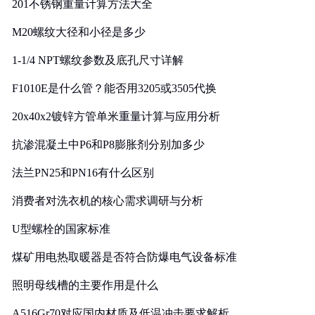
201不锈钢重量计算方法大全
M20螺纹大径和小径是多少
1-1/4 NPT螺纹参数及底孔尺寸详解
F1010E是什么管？能否用3205或3505代换
20x40x2镀锌方管单米重量计算与应用分析
抗渗混凝土中P6和P8膨胀剂分别加多少
法兰PN25和PN16有什么区别
消费者对洗衣机的核心需求调研与分析
U型螺栓的国家标准
煤矿用电热取暖器是否符合防爆电气设备标准
照明母线槽的主要作用是什么
A516Gr70对应国内材质及低温冲击要求解析