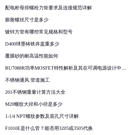
配电柜母排螺栓力矩要求及连接规范详解
膨胀螺丝尺寸是多少
镀锌方管有哪些常见规格和型号
D400球墨铸铁井盖重多少
覆膜砂的耐高温性能如何
RU7088R功率MOSFET特性解析及其在可调电源设计中的
实践
不锈钢通风 管道施工
201不锈钢重量计算方法大全
M20螺纹大径和小径是多少
1-1/4 NPT螺纹参数及底孔尺寸详解
F1010E是什么管？能否用3205或3505代换