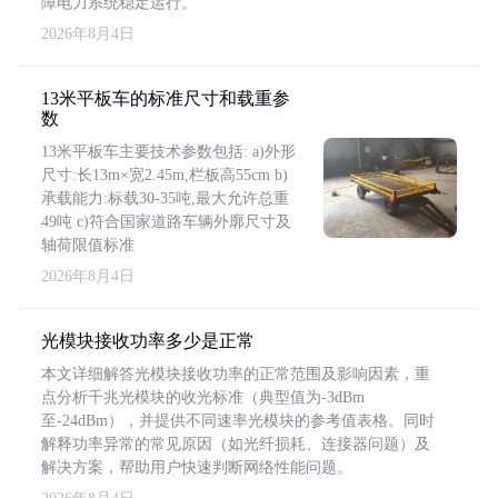
障电力系统稳定运行。
2026年8月4日
13米平板车的标准尺寸和载重参
数
13米平板车主要技术参数包括: a)外形
尺寸:长13m×宽2.45m,栏板高55cm b)
承载能力:标载30-35吨,最大允许总重
49吨 c)符合国家道路车辆外廓尺寸及
轴荷限值标准
2026年8月4日
光模块接收功率多少是正常
本文详细解答光模块接收功率的正常范围及影响因素，重
点分析千兆光模块的收光标准（典型值为-3dBm
至-24dBm），并提供不同速率光模块的参考值表格。同时
解释功率异常的常见原因（如光纤损耗、连接器问题）及
解决方案，帮助用户快速判断网络性能问题。