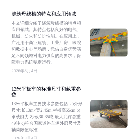
浇筑母线槽的特点和应用领域
本文详细介绍了浇筑母线槽的特点和
应用领域。其特点包括良好的电气、
机械、防火和防护性能。在应用上，
广泛用于商业建筑、工业厂房、医院
和数据中心等场所，凭借自身优势满
足不同领域对电力供应的高要求，保
障电力系统稳定运行。
2026年8月4日
13米平板车的标准尺寸和载重参
数
13米平板车主要技术参数包括: a)外形
尺寸:长13m×宽2.45m,栏板高55cm b)
承载能力:标载30-35吨,最大允许总重
49吨 c)符合国家道路车辆外廓尺寸及
轴荷限值标准
2026年8月4日