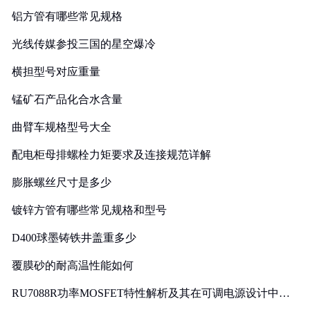
铝方管有哪些常见规格
光线传媒参投三国的星空爆冷
横担型号对应重量
锰矿石产品化合水含量
曲臂车规格型号大全
配电柜母排螺栓力矩要求及连接规范详解
膨胀螺丝尺寸是多少
镀锌方管有哪些常见规格和型号
D400球墨铸铁井盖重多少
覆膜砂的耐高温性能如何
RU7088R功率MOSFET特性解析及其在可调电源设计中的
实践