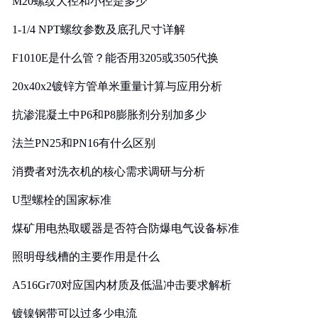
M20螺纹大径和小径是多少
1-1/4 NPT螺纹参数及底孔尺寸详解
F1010E是什么管？能否用3205或3505代换
20x40x2镀锌方管单米重量计算与应用分析
抗渗混凝土中P6和P8膨胀剂分别加多少
法兰PN25和PN16有什么区别
消费者对洗衣机的核心需求调研与分析
U型螺栓的国家标准
煤矿用电热取暖器是否符合防爆电气设备标准
照明母线槽的主要作用是什么
A516Gr70对应国内材质及低温冲击要求解析
镀镍钢带可以过多少电流