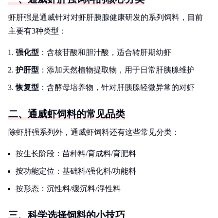
虾肝强是通威针对对虾肝胰腺健康研发的系列饲料，目前
主要有3种类型：
强化型
：含核苷酸和胆汁酸，适合转肝期幼虾
护肝型
：添加天然植物提取物，用于日常肝胰腺维护
恢复型
：含酵母培养物，针对肝胰腺轻微异常的对虾
二、通威虾饲料的常见品类
除虾肝强系列外，通威虾饲料还有这些常见分类：
按生长阶段：苗种料/育成料/育肥料
按功能定位：基础料/强化料/功能料
按形态：沉性料/缓沉料/浮性料
三、科学选择饲料的小技巧