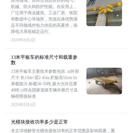
应用领域。其特点包括良好的电气、
机械、防火和防护性能。在应用上，
广泛用于商业建筑、工业厂房、医院
和数据中心等场所，凭借自身优势满
足不同领域对电力供应的高要求，保
障电力系统稳定运行。
2026年8月4日
13米平板车的标准尺寸和载重参
数
13米平板车主要技术参数包括: a)外形
尺寸:长13m×宽2.45m,栏板高55cm b)
承载能力:标载30-35吨,最大允许总重
49吨 c)符合国家道路车辆外廓尺寸及
轴荷限值标准
2026年8月4日
光模块接收功率多少是正常
本文详细解答光模块接收功率的正常范围及影响因素，重