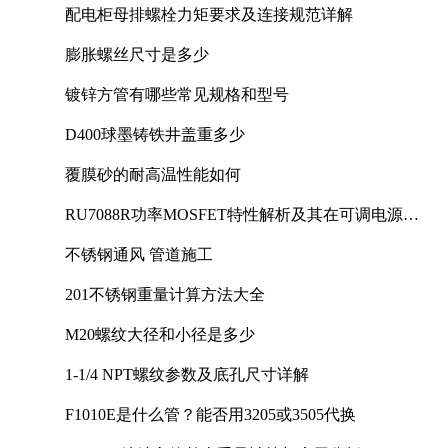
配电柜母排螺栓力矩要求及连接规范详解
膨胀螺丝尺寸是多少
镀锌方管有哪些常见规格和型号
D400球墨铸铁井盖重多少
覆膜砂的耐高温性能如何
RU7088R功率MOSFET特性解析及其在可调电源设
计中的实践
不锈钢通风 管道施工
201不锈钢重量计算方法大全
M20螺纹大径和小径是多少
1-1/4 NPT螺纹参数及底孔尺寸详解
F1010E是什么管？能否用3205或3505代换