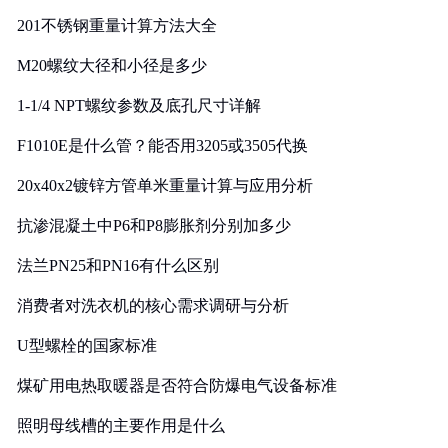
201不锈钢重量计算方法大全
M20螺纹大径和小径是多少
1-1/4 NPT螺纹参数及底孔尺寸详解
F1010E是什么管？能否用3205或3505代换
20x40x2镀锌方管单米重量计算与应用分析
抗渗混凝土中P6和P8膨胀剂分别加多少
法兰PN25和PN16有什么区别
消费者对洗衣机的核心需求调研与分析
U型螺栓的国家标准
煤矿用电热取暖器是否符合防爆电气设备标准
照明母线槽的主要作用是什么