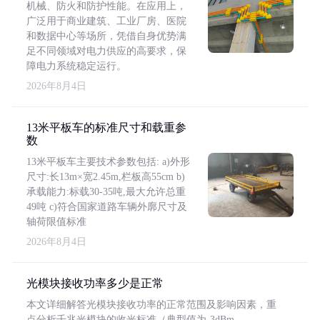
机械、防火和防护性能。在应用上，
广泛用于商业建筑、工业厂房、医院
和数据中心等场所，凭借自身优势满
足不同领域对电力供应的高要求，保
障电力系统稳定运行。
2026年8月4日
13米平板车的标准尺寸和载重参
数
13米平板车主要技术参数包括: a)外形
尺寸:长13m×宽2.45m,栏板高55cm b)
承载能力:标载30-35吨,最大允许总重
49吨 c)符合国家道路车辆外廓尺寸及
轴荷限值标准
2026年8月4日
光模块接收功率多少是正常
本文详细解答光模块接收功率的正常范围及影响因素，重
点分析千兆光模块的收光标准（典型值为-3dBm