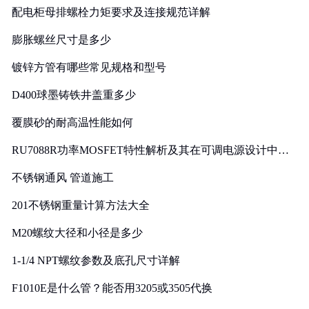
配电柜母排螺栓力矩要求及连接规范详解
膨胀螺丝尺寸是多少
镀锌方管有哪些常见规格和型号
D400球墨铸铁井盖重多少
覆膜砂的耐高温性能如何
RU7088R功率MOSFET特性解析及其在可调电源设计中的
实践
不锈钢通风 管道施工
201不锈钢重量计算方法大全
M20螺纹大径和小径是多少
1-1/4 NPT螺纹参数及底孔尺寸详解
F1010E是什么管？能否用3205或3505代换