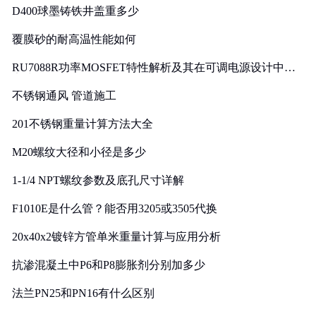
D400球墨铸铁井盖重多少
覆膜砂的耐高温性能如何
RU7088R功率MOSFET特性解析及其在可调电源设计中的
实践
不锈钢通风 管道施工
201不锈钢重量计算方法大全
M20螺纹大径和小径是多少
1-1/4 NPT螺纹参数及底孔尺寸详解
F1010E是什么管？能否用3205或3505代换
20x40x2镀锌方管单米重量计算与应用分析
抗渗混凝土中P6和P8膨胀剂分别加多少
法兰PN25和PN16有什么区别