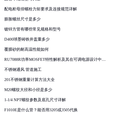
配电柜母排螺栓力矩要求及连接规范详解
膨胀螺丝尺寸是多少
镀锌方管有哪些常见规格和型号
D400球墨铸铁井盖重多少
覆膜砂的耐高温性能如何
RU7088R功率MOSFET特性解析及其在可调电源设计中的
实践
不锈钢通风 管道施工
201不锈钢重量计算方法大全
M20螺纹大径和小径是多少
1-1/4 NPT螺纹参数及底孔尺寸详解
F1010E是什么管？能否用3205或3505代换