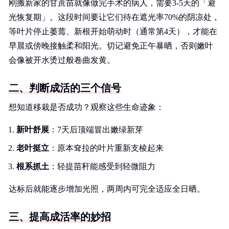
刚搬新家的甘蔗苗就像做完手术的病人，需要3-5天的「避
光恢复期」。这段时间要让它们待在遮光率70%的阴凉处，
等叶片停止萎蔫、新根开始萌动时（通常第4天），才能在
早晨或傍晚接触柔和阳光。切记避免正午暴晒，否则嫩叶
会像被开水烫过般卷曲发黄。
二、判断成活的三个信号
想知道移栽是否成功？观察这些生命迹象：
新叶舒展
：7天后顶端冒出嫩绿新芽
老叶挺立
：原本耷拉的叶片重新支棱起来
根系抓土
：轻提苗秆能感受到轻微阻力
达标后就能逐步增加光照，两周内可完全适应全日晒。
三、提高成活率的妙招